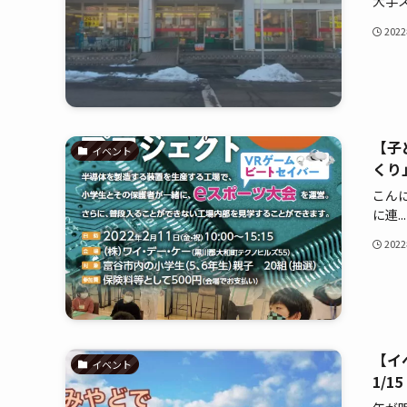
大手ス.
202
【子
イベント
くり
こん
に連...
202
【イ
イベント
1/