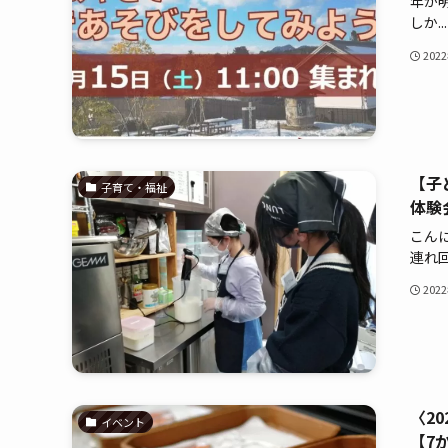
年が
しか...
202
【子
子育て・福祉
体験
こん
連れ回.
202
〈2
イベント
【7