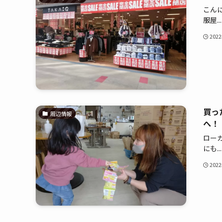
こん
服屋...
202
買っ
周辺情報
へ！
ロー
にも...
202