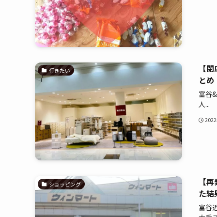
【閉
行きたい
とめ
富谷
人...
202
【再
ショッピング
た結
富谷