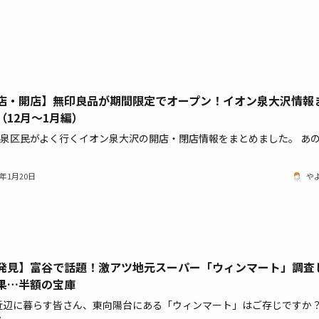
店・開店】無印良品が期間限定でオープン！イオン泉大沢情報
（12月～1月編）
&泉区民がよく行くイオン泉大沢の開店・閉店情報をまとめました。 あ
2年1月20日
や
発見】富谷で話題！激アツ地元スーパー「ウィンマート」調査
果…半額の宝庫
近辺に暮らす皆さん、東向陽台にある「ウィンマート」はご存じですか