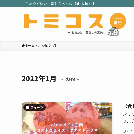
「ちょうどいい」富谷らへんの【life＆Idea】
ホーム
2022年
1月
2022年1月
– date –
〈食
スイーツ
バレ
り、チ.
202