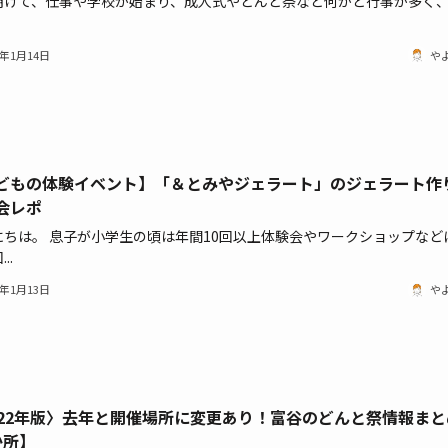
明けて、仕事や学校が始まり、成人式やどんと祭など何かと行事が多く
2年1月14日
や
どもの体験イベント】「＆とみやジェラート」のジェラート作
会レポ
にちは。 息子が小学生の頃は年間10回以上体験会やワークショップなど
..
2年1月13日
や
022年版〉去年と開催場所に変更あり！富谷のどんと祭情報まと
か所】