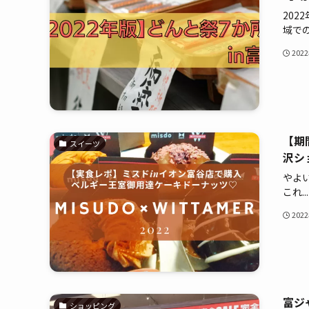
20
域での.
202
【期
スイーツ
沢シ
やよ
これ...
202
富ジ
ショッピング