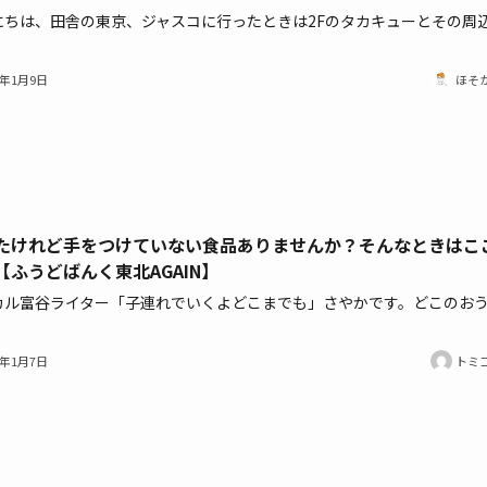
にちは、田舎の東京、ジャスコに行ったときは2Fのタカキューとその周
2年1月9日
ほそ
たけれど手をつけていない食品ありませんか？そんなときはこ
【ふうどばんく東北AGAIN】
カル富谷ライター「子連れでいくよどこまでも」さやかです。どこのお
2年1月7日
トミ