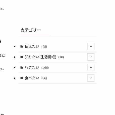
よい
カテゴリー
づ
伝えたい
(48)
など
(44)
知りたい(生活情報)
(30)
(1)
(10)
行きたい
(166)
よい
(11)
(18)
食べたい
(86)
(7)
(15)
(8)
(14)
(5)
(3)