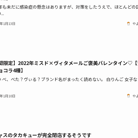
22年も未だに感染症の懸念はありますが、対策をしたうえで、ほとんどの
..
2年1月13日
や
間限定】2022年ミスド×ヴィタメールご褒美バレンタイン♡【
ョコラ4種】
い べ、べた？ヴぃる？ブランド名がまったく読めない。 白りんご 女子な
2年1月10日
や
ャスのタカキューが完全閉店するそうです