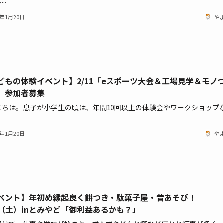
..
2年1月20日
や
どもの体験イベント】2/11「eスポーツ大会＆工場見学＆モノ
」参加者募集
にちは。息子が小学生の頃は、年間10回以上の体験会やワークショップ
2年1月20日
や
ベント】年初め縁起良く餅つき・駄菓子屋・昔あそび！
15（土）inとみやど「御利益あるかも？」