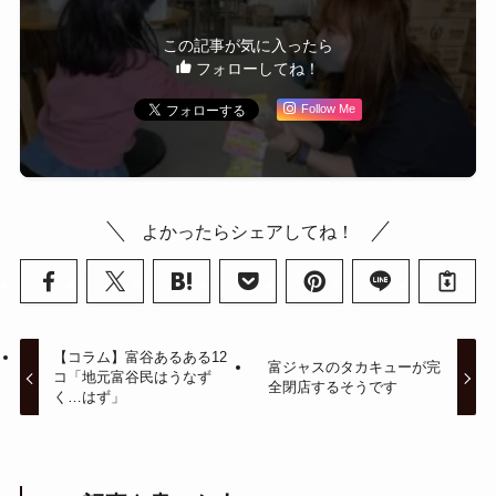
この記事が気に入ったら
フォローしてね！
Follow Me
よかったらシェアしてね！
【コラム】富谷あるある12
富ジャスのタカキューが完
コ「地元富谷民はうなず
全閉店するそうです
く…はず」