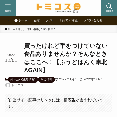
menu
search
ホーム
新着
人気
子育て・福祉
お問い合わせ
ホーム
知りたい(生活情報)
周辺情報
買ったけれど手をつけていない
食品ありませんか？そんなとき
2022
12/01
はここへ！【ふうどばんく東北
AGAIN】
2022年1月7日
2022年12月1日
知りたい(生活情報)
周辺情報
トミコス
当サイト記事のリンクには一部広告が含まれていま
す。