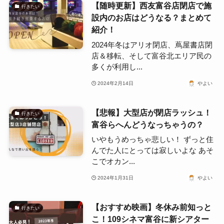
【随時更新】西友富谷店閉店で施
行きたい
設内のお店はどうなる？まとめて
紹介！
2024年冬はアリオ閉店、蔦屋書店閉
店＆移転、そして富谷北エリア民の
多くが利用し...
2024年2月14日
やよい
【悲報】大型店が閉店ラッシュ！
行きたい
富谷らへんどうなっちゃうの？
いやもうめっちゃ悲しい！ ずっと住
んでた人にとっては寂しいよな あそ
こでオカン...
2024年1月31日
やよい
【おすすめ映画】冬休み前知っと
行きたい
こ！109シネマ富谷に新シアター