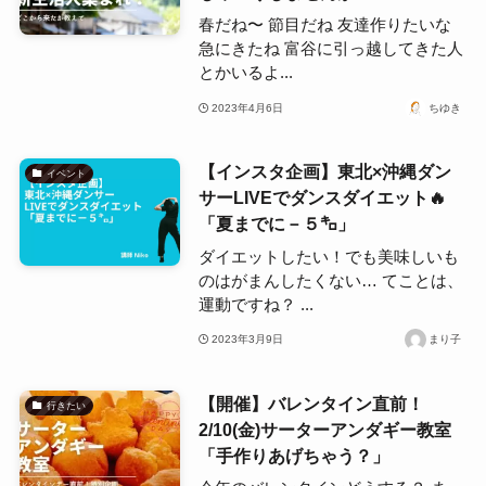
春だね〜 節目だね 友達作りたいな
急にきたね 富谷に引っ越してきた人
とかいるよ...
2023年4月6日
ちゆき
【インスタ企画】東北×沖縄ダン
イベント
サーLIVEでダンスダイエット🔥
「夏までに－５㌔」
ダイエットしたい！でも美味しいも
のはがまんしたくない… てことは、
運動ですね？ ...
2023年3月9日
まり子
【開催】バレンタイン直前！
行きたい
2/10(金)サーターアンダギー教室
「手作りあげちゃう？」