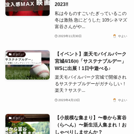
2023‼
私は今ものすごいたぎっているこの
冬は激熱 急にどうした 109シネマズ
富谷さんがや...
2023年11月30日
やよい
【イベント】楽天モバイルパーク
行きたい
宮城4/16㈰「サステナブルデー」
WSに出展！1日中遊べる♪
楽天モバイルパーク宮城で開催され
るサステナブルデーがガチらしい！
楽天？サステ...
2023年4月13日
やよい
【小規模な集まり】〜春から富谷
行きたい
（らへん）〜新生活人集まれ！お
しゃべりしませんか？