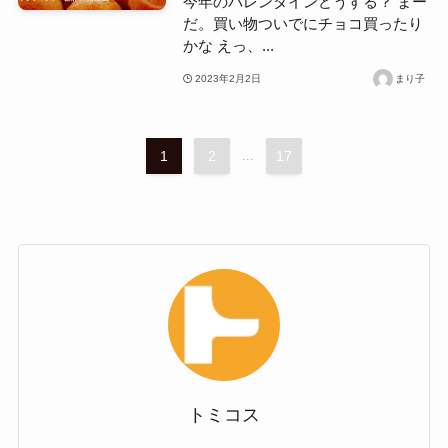
今年のバレンタインどうする？ まー
だ。買い物ついでにチョコ買ったり
かな えっ、...
2023年2月2日
まり子
1
2
...
17
トミコス