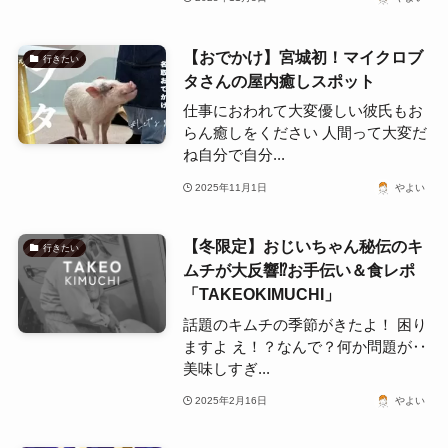
【おでかけ】宮城初！マイクロブ
行きたい
タさんの屋内癒しスポット
仕事におわれて大変優しい彼氏もお
らん癒しをください 人間って大変だ
ね自分で自分...
2025年11月1日
やよい
【冬限定】おじいちゃん秘伝のキ
行きたい
ムチが大反響⁉お手伝い＆食レポ
「TAKEOKIMUCHI」
話題のキムチの季節がきたよ！ 困り
ますよ え！？なんで？何か問題が‥
美味しすぎ...
2025年2月16日
やよい