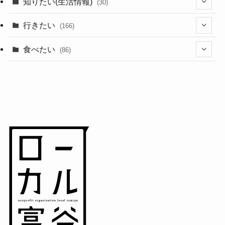
(44)
知りたい(生活情報)
(30)
(1)
(10)
行きたい
(166)
(11)
(18)
食べたい
(86)
(7)
(15)
(8)
(14)
(5)
(3)
(3)
(1)