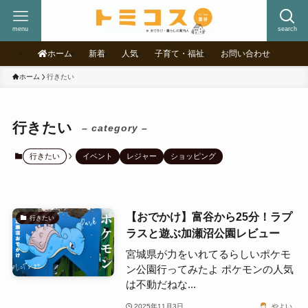
menu
search
ホーム
新着
人気
子育て・福祉
お問い合わせ
ホーム
行きたい
行きたい
– category –
行きたい
イベント
レジャー
ショッピング
【おでかけ】富谷から25分！ラプ
行きたい
ラスと遊ぶ加瀬沼公園レビュー
宮城県が力をいれてるらしいポケモ
ン公園行ってみたよ ポケモンの人気
は不動だねな...
2025年11月3日
やよい