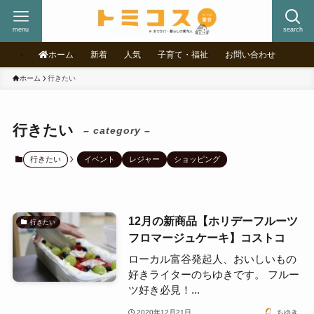
menu
search
ホーム
新着
人気
子育て・福祉
お問い合わせ
ホーム
行きたい
行きたい
– category –
行きたい
イベント
レジャー
ショッピング
12月の新商品【ホリデーフルーツ
行きたい
フロマージュケーキ】コストコ
ローカル富谷発起人、おいしいもの
好きライターのちゆきです。 フルー
ツ好き必見！...
2020年12月21日
ちゆき