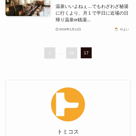
温泉いいよねぇ…でもわざわざ秘湯
に行くより、月１で平日に近場の日
帰り温泉or銭湯...
0030年1月12日
やよい
1
...
16
17
トミコス