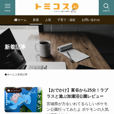
menu
search
ホーム
新着
人気
子育て・福祉
お問い合わせ
新着記事
ホーム
新着記事
【おでかけ】富谷から25分！ラプ
レジャー
ラスと遊ぶ加瀬沼公園レビュー
宮城県が力をいれてるらしいポケモ
ン公園行ってみたよ ポケモンの人気