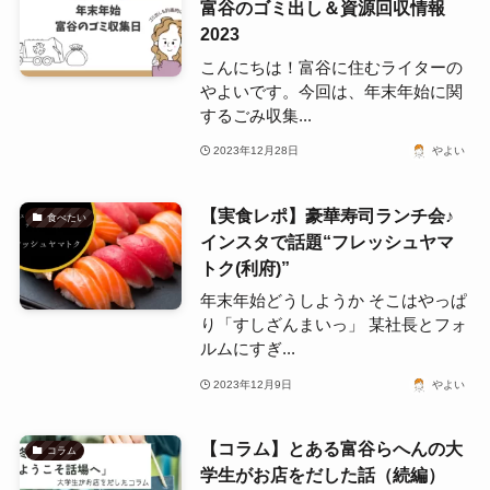
富谷のゴミ出し＆資源回収情報
2023
こんにちは！富谷に住むライターの
やよいです。今回は、年末年始に関
するごみ収集...
2023年12月28日
やよい
【実食レポ】豪華寿司ランチ会♪
食べたい
インスタで話題“フレッシュヤマ
トク(利府)”
年末年始どうしようか そこはやっぱ
り「すしざんまいっ」 某社長とフォ
ルムにすぎ...
2023年12月9日
やよい
【コラム】とある富谷らへんの大
コラム
学生がお店をだした話（続編）