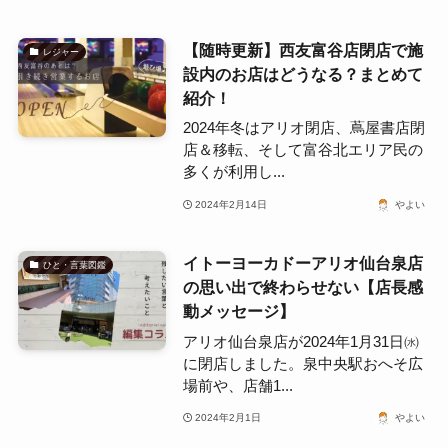
【随時更新】西友富谷店閉店で施
レジャー
設内のお店はどうなる？まとめて
紹介！
2024年冬はアリオ閉店、蔦屋書店閉
店＆移転、そして富谷北エリア民の
多くが利用し...
2024年2月14日
やよい
イトーヨーカドーアリオ仙台泉店
ひと・言葉図鑑
の思い出で終わらせない【店長感
動メッセージ】
アリオ仙台泉店が2024年1月31日㈬
に閉店しました。泉中央駅おへそ広
場前や、店舗1...
2024年2月1日
やよい