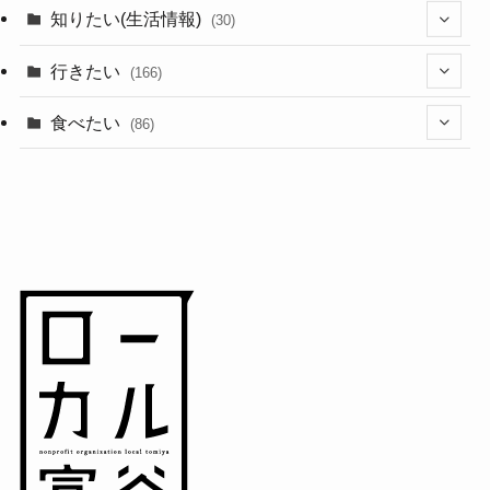
(44)
知りたい(生活情報)
(30)
(1)
(10)
行きたい
(166)
(11)
(18)
食べたい
(86)
(7)
(15)
(8)
(14)
(5)
(3)
(3)
(1)