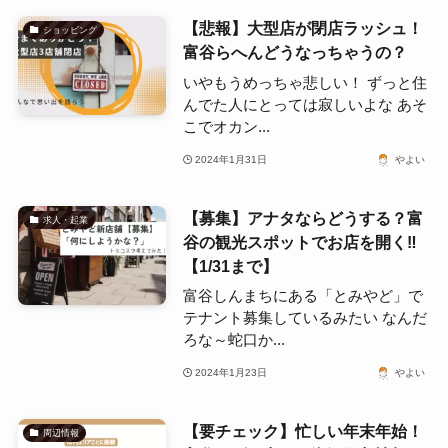
【悲報】大型店が閉店ラッシュ！
ショッピング
富谷らへんどうなっちゃうの？
いやもうめっちゃ悲しい！ ずっと住
んでた人にとっては寂しいよな あそ
こでオカン...
2024年1月31日
やよい
【募集】アナタならどうする？富
求人・起業
谷の観光スポットでお店を開く‼
【1/31まで】
富谷しんまちにある「とみやど」で
テナント募集しているみたい なんだ
ろな～蛇口か...
2024年1月23日
やよい
【要チェック】忙しい年末年始！
周辺情報