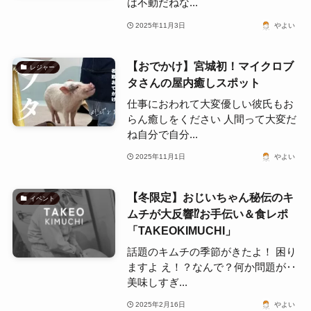
は不動だねな...
2025年11月3日
やよい
【おでかけ】宮城初！マイクロブ
レジャー
タさんの屋内癒しスポット
仕事におわれて大変優しい彼氏もお
らん癒しをください 人間って大変だ
ね自分で自分...
2025年11月1日
やよい
【冬限定】おじいちゃん秘伝のキ
イベント
ムチが大反響⁉お手伝い＆食レポ
「TAKEOKIMUCHI」
話題のキムチの季節がきたよ！ 困り
ますよ え！？なんで？何か問題が‥
美味しすぎ...
2025年2月16日
やよい