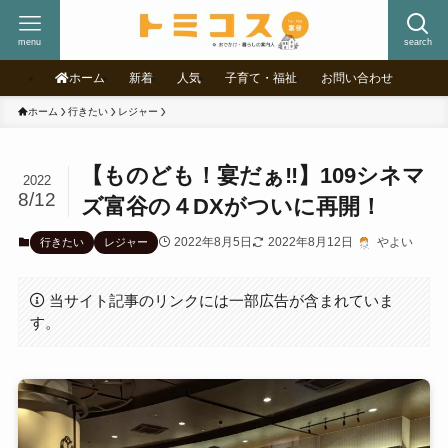
menu
search
ホーム
新着
人気
子育て・福祉
お問い合わせ
ホーム
行きたい
レジャー
【ものども！宴だぁ‼】109シネマ
2022
8/12
ズ富谷の４DXがついに再開！
2022年8月5日
2022年8月12日
やよい
行きたい
レジャー
当サイト記事のリンクには一部広告が含まれていま
す。