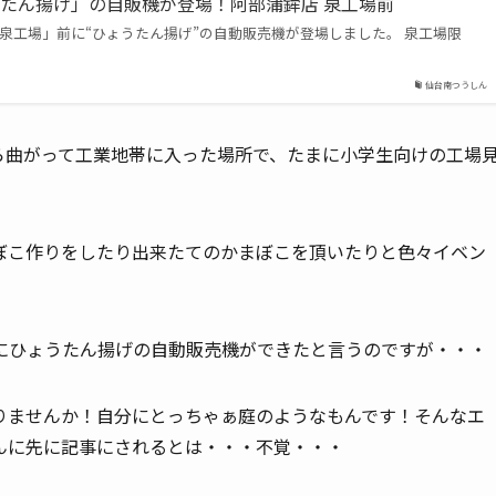
たん揚げ」の自販機が登場！阿部蒲鉾店 泉工場前
 泉工場」前に“ひょうたん揚げ”の自動販売機が登場しました。 泉工場限
仙台南つうしん
ら曲がって工業地帯に入った場所で、たまに小学生向けの工場
ぼこ作りをしたり出来たてのかまぼこを頂いたりと色々イベン
にひょうたん揚げの自動販売機ができたと言うのですが・・・
りませんか！自分にとっちゃぁ庭のようなもんです！そんなエ
んに先に記事にされるとは・・・不覚・・・