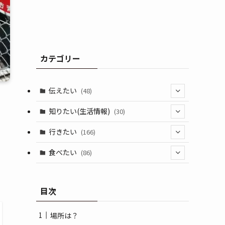
カテゴリー
伝えたい
(48)
(44)
知りたい(生活情報)
(30)
(1)
(10)
行きたい
(166)
(11)
(18)
食べたい
(86)
(7)
(15)
(8)
目次
(14)
(5)
(3)
場所は？