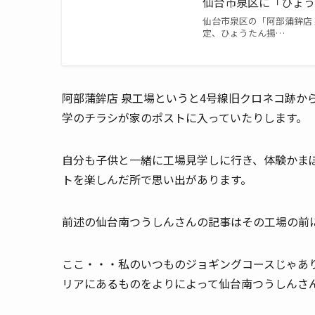
仙台市泉区に「ひょう
仙台市泉区の「阿部蒲鉾店
定、ひょうたん揚…
阿部蒲鉾店 泉工場というと4号線旧クロネコ跡か
学のチラシが家のポストに入っていたりします。
自分も子供と一緒に工場見学しに行き、体験かま
トを楽しんだ所で思い出があります。
前述の仙台南つうしんさんの記事はその工場の前
ここ・・・私のいつものジョギングコースじゃあ
リアにあるものをよりによって仙台南つうしんさ