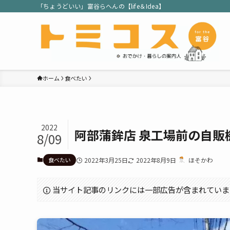
「ちょうどいい」富谷らへんの【life＆Idea】
ホーム
食べたい
2022
阿部蒲鉾店 泉工場前の自販
8/09
食べたい
2022年3月25日
2022年8月9日
ほそかわ
当サイト記事のリンクには一部広告が含まれていま