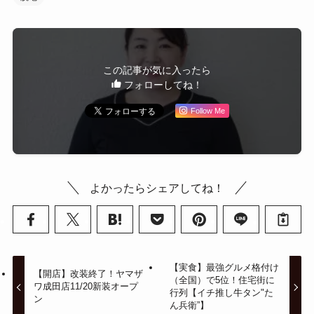
この記事が気に入ったら
フォローしてね！
Follow Me
よかったらシェアしてね！
【実食】最強グルメ格付け
【開店】改装終了！ヤマザ
（全国）で5位！住宅街に
ワ成田店11/20新装オープ
行列【イチ推し牛タン"た
ン
ん兵衛”】