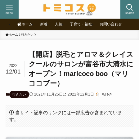
menu
search
ホーム
新着
人気
子育て・福祉
お問い合わせ
ホーム
行きたい
【開店】脱毛とアロマ＆クレイス
クールのサロンが富谷市大清水に
2022
12/01
オープン！maricoco boo（マリ
ココブー）
2021年11月25日
2022年12月1日
ちゆき
行きたい
当サイト記事のリンクには一部広告が含まれていま
す。