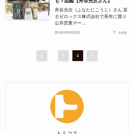
も？図鑑【舟谷光次さん】
舟谷光次（ふなたにこうじ）さん 富
士ゼロックス株式会社で長年に渡り
公共営業マー...
2021年2月22日
ちゆき
1
...
3
4
5
トミコス