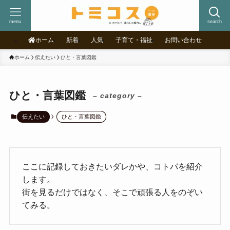
menu
search
ホーム
新着
人気
子育て・福祉
お問い合わせ
ホーム
伝えたい
ひと・言葉図鑑
ひと・言葉図鑑
– category –
伝えたい
ひと・言葉図鑑
ここに記録しておきたいダレかや、コトバを紹介
します。
街を見るだけではなく、そこで頑張る人をのぞい
てみる。