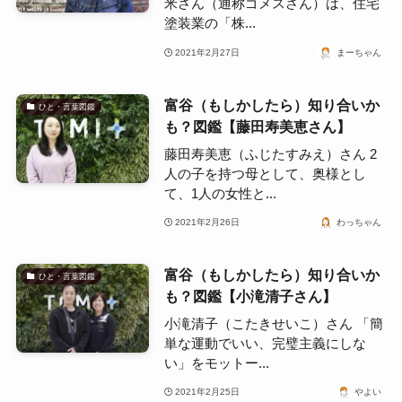
米さん（通称ゴメスさん）は、住宅
塗装業の「株...
2021年2月27日
まーちゃん
富谷（もしかしたら）知り合いか
ひと・言葉図鑑
も？図鑑【藤田寿美恵さん】
藤田寿美恵（ふじたすみえ）さん 2
人の子を持つ母として、奥様とし
て、1人の女性と...
2021年2月26日
わっちゃん
富谷（もしかしたら）知り合いか
ひと・言葉図鑑
も？図鑑【小滝清子さん】
小滝清子（こたきせいこ）さん 「簡
単な運動でいい、完璧主義にしな
い」をモットー...
2021年2月25日
やよい