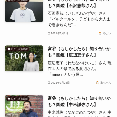
も？図鑑【石沢憲哉さん】
石沢憲哉（いしざわかずや）さん
「パルクールを、子どもから大人ま
で巻き込んだ”...
2021年3月1日
やよい
富谷（もしかしたら）知り合いか
ひと・言葉図鑑
も？図鑑【渡辺恵子さん】
渡辺恵子（わたなべけいこ）さん 現
在４人の母である渡辺さん。
「miria」という屋...
2021年2月28日
彩ちゃん
富谷（もしかしたら）知り合いか
ひと・言葉図鑑
も？図鑑【中米誠弥さん】
中米誠弥（なかごめたつや）さん 中