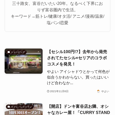
三十路女、富谷だいたい20年。なるべく下界にお
りず富谷圏内で生活。
キーワード→筋トレ/健康/オタ活/ アニメ/漫画/温泉/
塩パン/恋愛
【セシル100円!?】去年から発売
ショッピング
されてたセシル×セリアのコラボ
コスメを発見！
やよい アイシャドウとかって何色が
似合うかわからない。買ったはいい
けど合わなか...
2021年11月6日
やよい
【開店】ドンキ富谷店お隣、オシ
カフェ・レストラン
ャなカレー屋！「CURRY STAND