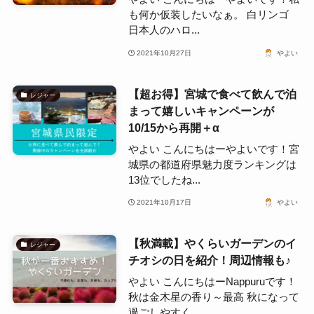
も何か仮装したいなぁ。 白リンゴ
日本人のハロ...
2021年10月27日
やよい
【超お得】宮城で食べて飲んで泊
レジャー
まって嬉しいキャンペーンが
10/15から再開＋α
やよい こんにちはーやよいです！宮
城県の都道府県魅力度ランキングは
13位でしたね...
2021年10月17日
やよい
【秋満載】やくらいガーデンのイ
レジャー
チオシの日を紹介！周辺情報も♪
やよい こんにちはーNappuruです！
秋は金木星の香り～最高 秋になって
過ごしやすく...