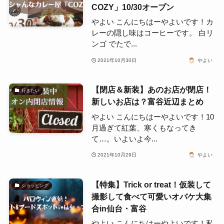
COZY」10/30オープン
やよい こんにちはーやよいです！カ
レーの隠し味はコーヒーです。 白リ
ンゴ でたで...
2021年10月30日
やよい
【閉店＆新装】あのお店が閉店！
行きたい
新しいお店は？富谷近辺まとめ
やよい こんにちはーやよいです！10
月過ぎて紅葉、寒くもなってき
て…。いよいよ今...
2021年10月29日
やよい
【特集】Trick or treat！仮装して
ショッピング
撮影して食べて可愛いオバケ大集
合in仙台・富谷
やよい こんにちはーやよいです！私