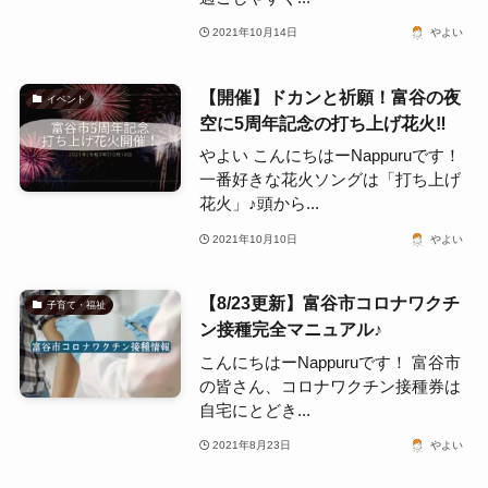
2021年10月14日
やよい
【開催】ドカンと祈願！富谷の夜
イベント
空に5周年記念の打ち上げ花火‼
やよい こんにちはーNappuruです！
一番好きな花火ソングは「打ち上げ
花火」♪頭から...
2021年10月10日
やよい
【8/23更新】富谷市コロナワクチ
子育て・福祉
ン接種完全マニュアル♪
こんにちはーNappuruです！ 富谷市
の皆さん、コロナワクチン接種券は
自宅にとどき...
2021年8月23日
やよい