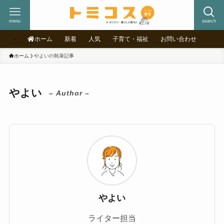
menu
search
ホーム
新着
人気
子育て・福祉
お問い合わせ
ホーム
やよいの執筆記事
やよい
– Author –
やよい
ライター担当