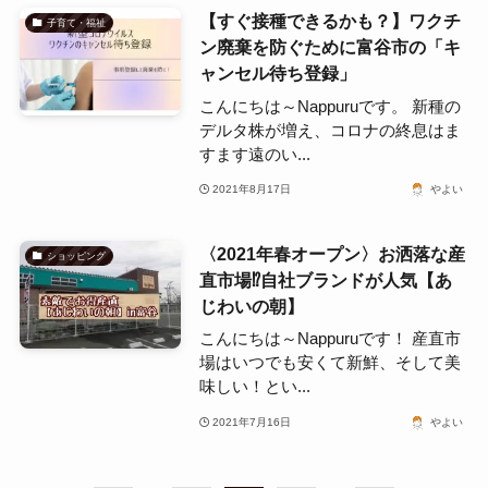
【すぐ接種できるかも？】ワクチ
子育て・福祉
ン廃棄を防ぐために富谷市の「キ
ャンセル待ち登録」
こんにちは～Nappuruです。 新種の
デルタ株が増え、コロナの終息はま
すます遠のい...
2021年8月17日
やよい
〈2021年春オープン〉お洒落な産
ショッピング
直市場⁉自社ブランドが人気【あ
じわいの朝】
こんにちは～Nappuruです！ 産直市
場はいつでも安くて新鮮、そして美
味しい！とい...
2021年7月16日
やよい