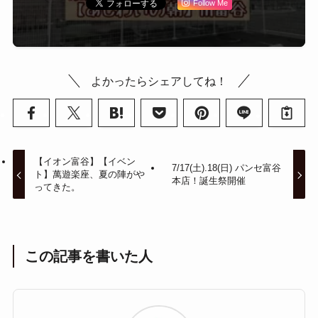
Follow Me
よかったらシェアしてね！
【イオン富谷】【イベン
7/17(土).18(日) パンセ富谷
ト】萬遊楽座、夏の陣がや
本店！誕生祭開催
ってきた。
この記事を書いた人