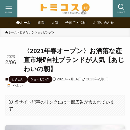
menu
search
ホーム
新着
人気
子育て・福祉
お問い合わせ
ホーム
行きたい
ショッピング
〈2021年春オープン〉お洒落な産
2023
直市場⁉自社ブランドが人気【あじ
2/06
わいの朝】
2021年7月16日
2023年2月6日
行きたい
ショッピング
やよい
当サイト記事のリンクには一部広告が含まれていま
す。