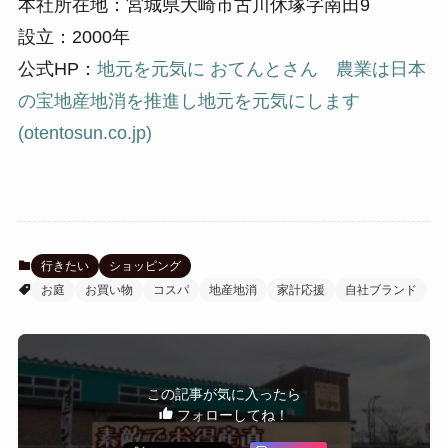
本社所在地：宮城県大崎市古川休塚字南田9
設立：2000年
公式HP：
地元を元気に おてんとさん 農業は日本
の宝地産地消を推進し地元を元気にします
(otentosun.co.jp)
行きたい
ショッピング
お庭
お買い物
コスパ
地産地消
家計応援
自社ブランド
この記事が気に入ったら
フォローしてね！