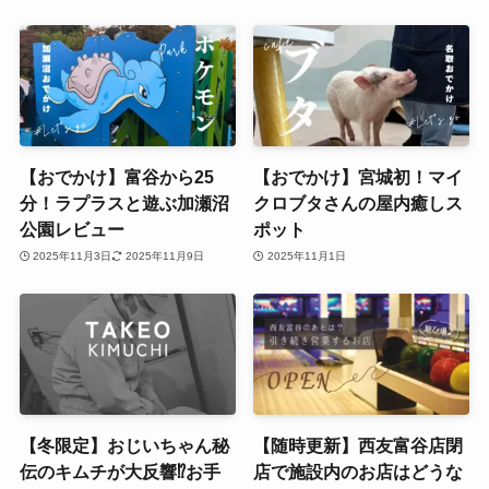
【おでかけ】富谷から25
【おでかけ】宮城初！マイ
分！ラプラスと遊ぶ加瀬沼
クロブタさんの屋内癒しス
公園レビュー
ポット
2025年11月3日
2025年11月9日
2025年11月1日
【冬限定】おじいちゃん秘
【随時更新】西友富谷店閉
伝のキムチが大反響⁉お手
店で施設内のお店はどうな