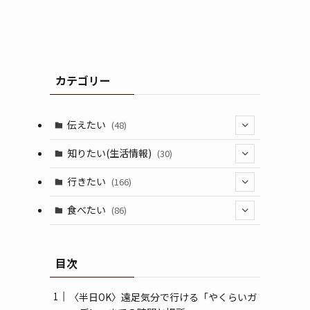
カテゴリー
伝えたい
(48)
(44)
知りたい(生活情報)
(30)
(1)
(10)
行きたい
(166)
(11)
(18)
食べたい
(86)
(7)
(15)
(8)
目次
(14)
(5)
(3)
〈半日OK〉遠足気分で行ける「やくらいガ