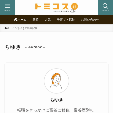
menu
search
ホーム
新着
人気
子育て・福祉
お問い合わせ
ホーム
ちゆきの執筆記事
ちゆき
– Author –
ちゆき
転職をきっかけに富谷に移住。富谷歴5年。