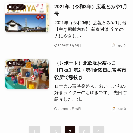
2021年（令和3年）広報とみや1月
行きたい
号
2021年（令和3年）広報とみや1月号
【主な掲載内容】 新春対談 全ての
人にやさしい...
2020年12月26日
ちゆき
（レポート）北欧版お茶っこ
行きたい
【Fika】第2・第4金曜日に富谷市
役所で息抜き
ローカル富谷発起人、おいしいもの
好きライターのちゆきです。 先日ご
紹介した、北...
2020年12月25日
ちゆき
1
...
6
7
8
9