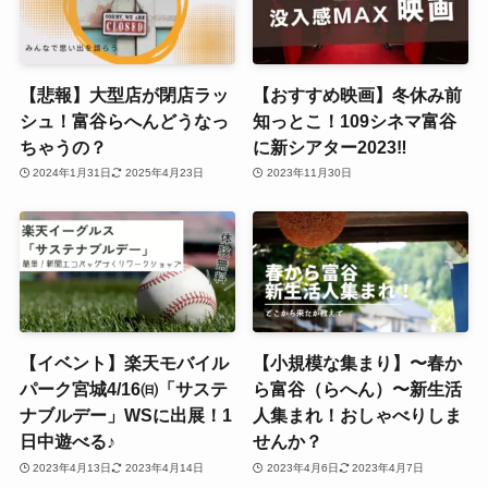
【悲報】大型店が閉店ラッ
【おすすめ映画】冬休み前
シュ！富谷らへんどうなっ
知っとこ！109シネマ富谷
ちゃうの？
に新シアター2023‼
2024年1月31日
2025年4月23日
2023年11月30日
【イベント】楽天モバイル
【小規模な集まり】〜春か
パーク宮城4/16㈰「サステ
ら富谷（らへん）〜新生活
ナブルデー」WSに出展！1
人集まれ！おしゃべりしま
日中遊べる♪
せんか？
2023年4月13日
2023年4月14日
2023年4月6日
2023年4月7日