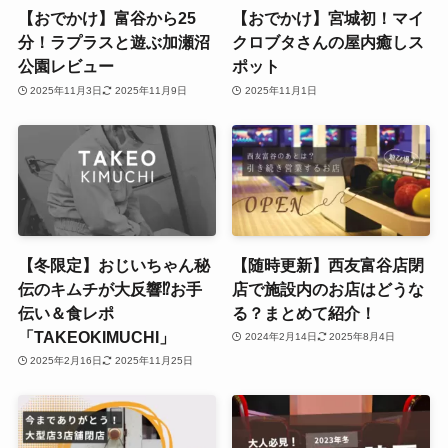
【おでかけ】富谷から25
【おでかけ】宮城初！マイ
分！ラプラスと遊ぶ加瀬沼
クロブタさんの屋内癒しス
公園レビュー
ポット
2025年11月3日
2025年11月9日
2025年11月1日
【冬限定】おじいちゃん秘
【随時更新】西友富谷店閉
伝のキムチが大反響⁉お手
店で施設内のお店はどうな
伝い＆食レポ
る？まとめて紹介！
「TAKEOKIMUCHI」
2024年2月14日
2025年8月4日
2025年2月16日
2025年11月25日