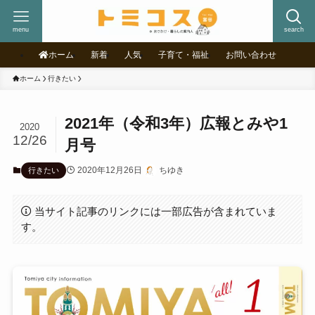
menu
search
ホーム
新着
人気
子育て・福祉
お問い合わせ
ホーム
行きたい
2021年（令和3年）広報とみや1
2020
12/26
月号
2020年12月26日
ちゆき
行きたい
当サイト記事のリンクには一部広告が含まれていま
す。