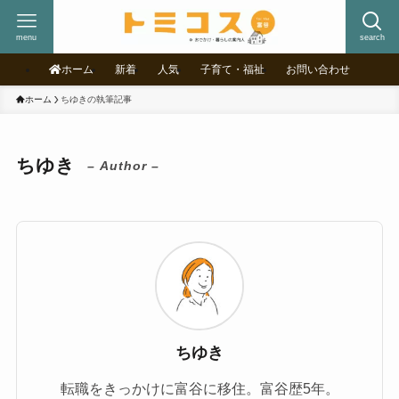
menu
search
ホーム
新着
人気
子育て・福祉
お問い合わせ
ホーム
ちゆきの執筆記事
ちゆき
– Author –
ちゆき
転職をきっかけに富谷に移住。富谷歴5年。