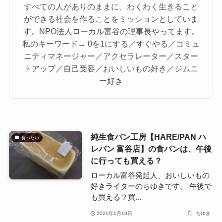
すべての人がありのままに、わくわく生きること
ができる社会を作ることをミッションとしていま
す。NPO法人ローカル富谷の理事長やってます。
私のキーワード→ 0を1にする／すぐやる／コミュ
ニティマネージャー／アクセラレーター／スター
トアップ／自己受容／おいしいもの好き／ジムニ
ー好き
純生食パン工房【HARE/PAN ハ
食べたい
レパン 富谷店】の食パンは、午後
に行っても買える？
ローカル富谷発起人、おいしいもの
好きライターのちゆきです。 午後で
も買える？買...
2021年1月10日
ちゆき