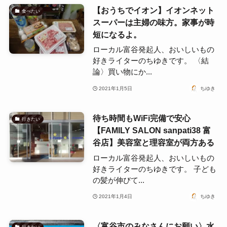
【おうちでイオン】イオンネット
食べたい
スーパーは主婦の味方。家事が時
短になるよ。
ローカル富谷発起人、おいしいもの
好きライターのちゆきです。 〈結
論〉買い物にか...
2021年1月5日
ちゆき
待ち時間もWiFi完備で安心
行きたい
【FAMILY SALON sanpati38 富
谷店】美容室と理容室が両方ある
ローカル富谷発起人、おいしいもの
好きライターのちゆきです。 子ども
の髪が伸びて...
2021年1月4日
ちゆき
〈富谷市のみなさんにお願い〉水
行きたい