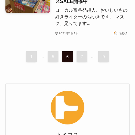
スSALE開催中
ローカル富谷発起人、おいしいもの
好きライターのちゆきです。 マス
ク、足りてます...
2021年1月1日
ちゆき
1
...
5
6
7
...
9
トミコス