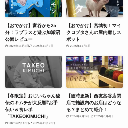
【おでかけ】富谷から25
【おでかけ】宮城初！マイ
分！ラプラスと遊ぶ加瀬沼
クロブタさんの屋内癒しス
公園レビュー
ポット
2025年11月3日
2025年11月9日
2025年11月1日
【冬限定】おじいちゃん秘
【随時更新】西友富谷店閉
伝のキムチが大反響⁉お手
店で施設内のお店はどうな
伝い＆食レポ
る？まとめて紹介！
「TAKEOKIMUCHI」
2024年2月14日
2025年8月4日
2025年2月16日
2025年11月25日