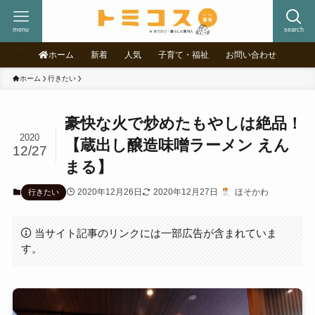
menu
search
ホーム
新着
人気
子育て・福祉
お問い合わせ
ホーム
行きたい
豪快な火で炒めたもやしは絶品！
2020
【蔵出し醸造味噌ラーメン えん
12/27
まる】
2020年12月26日
2020年12月27日
ほそかわ
行きたい
当サイト記事のリンクには一部広告が含まれていま
す。