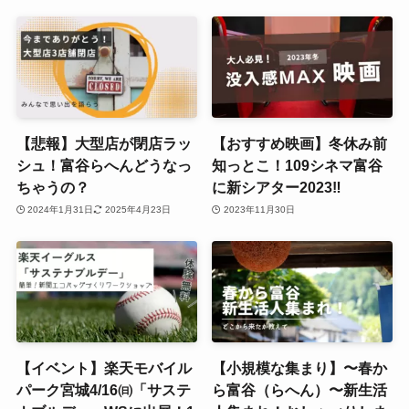
【悲報】大型店が閉店ラッ
【おすすめ映画】冬休み前
シュ！富谷らへんどうなっ
知っとこ！109シネマ富谷
ちゃうの？
に新シアター2023‼
2024年1月31日
2025年4月23日
2023年11月30日
【イベント】楽天モバイル
【小規模な集まり】〜春か
パーク宮城4/16㈰「サステ
ら富谷（らへん）〜新生活