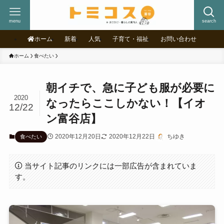
menu
search
ホーム
新着
人気
子育て・福祉
お問い合わせ
ホーム
食べたい
朝イチで、急に子ども服が必要に
2020
なったらここしかない！【イオ
12/22
ン富谷店】
2020年12月20日
2020年12月22日
ちゆき
食べたい
当サイト記事のリンクには一部広告が含まれていま
す。