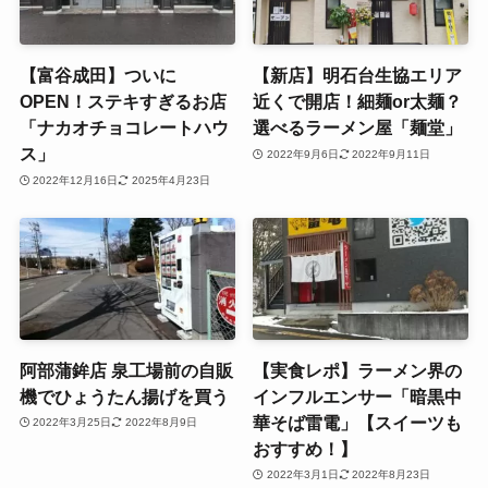
【富谷成田】ついに
【新店】明石台生協エリア
OPEN！ステキすぎるお店
近くで開店！細麺or太麺？
「ナカオチョコレートハウ
選べるラーメン屋「麺堂」
ス」
2022年9月6日
2022年9月11日
2022年12月16日
2025年4月23日
阿部蒲鉾店 泉工場前の自販
【実食レポ】ラーメン界の
機でひょうたん揚げを買う
インフルエンサー「暗黒中
華そば雷電」【スイーツも
2022年3月25日
2022年8月9日
おすすめ！】
2022年3月1日
2022年8月23日