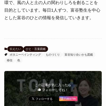
環で、風の人と土の人の関わりしろを創ることを
目的としています。毎日1人ずつ、富谷塾生を中心
とした富谷のひとの情報を発信していきます。
伝えたい
ひと・言葉図鑑
ボタニーペインティング
ものづくり
富谷知り合いかも図鑑
移住
色
この記事が気に入ったら
フォローしてね！
Follow Me