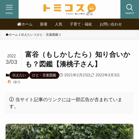
menu
search
ホーム
新着
人気
子育て・福祉
お問い合わせ
ホーム
伝えたい
ひと・言葉図鑑
富谷（もしかしたら）知り合いか
2022
3/03
も？図鑑【湊桃子さん】
2021年2月23日
2022年3月3日
伝えたい
ひと・言葉図鑑
ゆり
当サイト記事のリンクには一部広告が含まれていま
す。