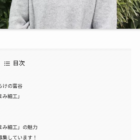
目次
らけの富谷
まみ細工」
まみ細工」の魅力
募集しています！