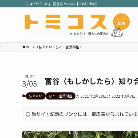
「ちょうどいい」富谷らへんの【life＆Idea】
ホーム
伝えたい
ひと・言葉図鑑
2022
富谷（もしかしたら）知り
3/03
伝えたい
ひと・言葉図鑑
2021年2月28日
2022年3月3日
当サイト記事のリンクには一部広告が含まれていま