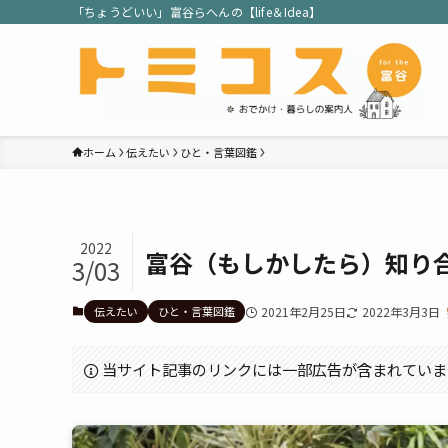
「ちょうどいい」富谷らへんの【life＆Idea】
ホーム
伝えたい
ひと・言葉図鑑
2022
富谷（もしかしたら）知り
3/03
伝えたい
ひと・言葉図鑑
2021年2月25日
2022年3月3日
当サイト記事のリンクには一部広告が含まれていま