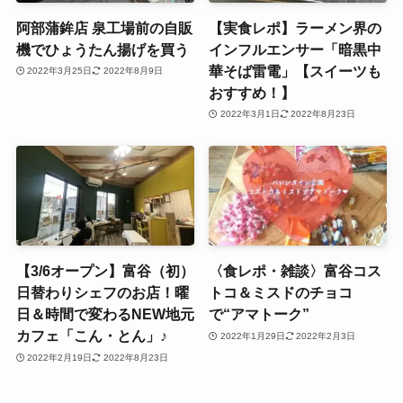
阿部蒲鉾店 泉工場前の自販
【実食レポ】ラーメン界の
機でひょうたん揚げを買う
インフルエンサー「暗黒中
華そば雷電」【スイーツも
2022年3月25日
2022年8月9日
おすすめ！】
2022年3月1日
2022年8月23日
【3/6オープン】富谷（初）
〈食レポ・雑談〉富谷コス
日替わりシェフのお店！曜
トコ＆ミスドのチョコ
日＆時間で変わるNEW地元
で“アマトーク”
カフェ「こん・とん」♪
2022年1月29日
2022年2月3日
2022年2月19日
2022年8月23日