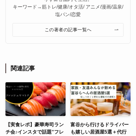
キーワード→筋トレ/健康/オタ活/ アニメ/漫画/温泉/
塩パン/恋愛
この著者の記事一覧へ
関連記事
【実食レポ】豪華寿司ラン
富谷から行けるドライバー
チ会♪インスタで話題“フレ
も嬉しい居酒屋5選＋代行