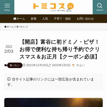
menu
search
ホーム
新着
人気
子育て・福祉
お問い合わせ
ホーム
食べたい
【開店】富谷に初ドミノ・ピザ！
2022
お得で便利な持ち帰り予約でクリ
2/03
スマス＆お正月【クーポン必須】
2021年12月10日
2022年2月3日
やよい
食べたい
当サイト記事のリンクには一部広告が含まれていま
す。