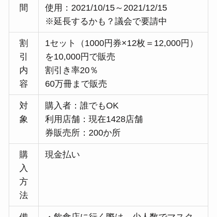
間
使用：2021/10/15～2021/12/15
※延長するかも？議会で要請中
割
1セット（1000円券×12枚＝12,000円）
引
を10,000円で販売
内
割引き率20％
容
60万冊まで販売
対
購入者：誰でもOK
象
利用店舗：現在1428店舗
券販売所：200か所
購
現金払い
入
方
法