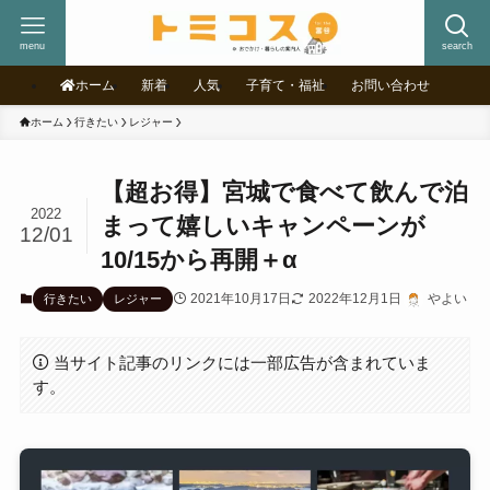
menu
search
ホーム
新着
人気
子育て・福祉
お問い合わせ
ホーム
行きたい
レジャー
【超お得】宮城で食べて飲んで泊
2022
まって嬉しいキャンペーンが
12/01
10/15から再開＋α
2021年10月17日
2022年12月1日
やよい
行きたい
レジャー
当サイト記事のリンクには一部広告が含まれていま
す。