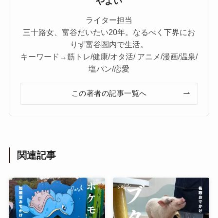
やよい
ライター担当
三十路女、富谷だいたい20年。なるべく下界にお
りず富谷圏内で生活。
キーワード→筋トレ/健康/オタ活/ アニメ/漫画/温泉/
塩パン/恋愛
この著者の記事一覧へ
関連記事