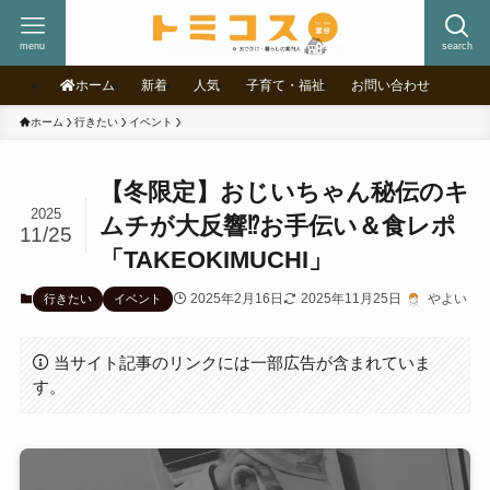
menu
search
ホーム
新着
人気
子育て・福祉
お問い合わせ
ホーム
行きたい
イベント
【冬限定】おじいちゃん秘伝のキ
2025
ムチが大反響⁉お手伝い＆食レポ
11/25
「TAKEOKIMUCHI」
2025年2月16日
2025年11月25日
やよい
行きたい
イベント
当サイト記事のリンクには一部広告が含まれていま
す。