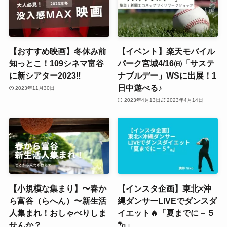
【おすすめ映画】冬休み前
【イベント】楽天モバイル
知っとこ！109シネマ富谷
パーク宮城4/16㈰「サステ
に新シアター2023‼
ナブルデー」WSに出展！1
日中遊べる♪
2023年11月30日
2023年4月13日
2023年4月14日
【小規模な集まり】〜春か
【インスタ企画】東北×沖
ら富谷（らへん）〜新生活
縄ダンサーLIVEでダンスダ
人集まれ！おしゃべりしま
イエット🔥「夏までに－５
せんか？
㌔」