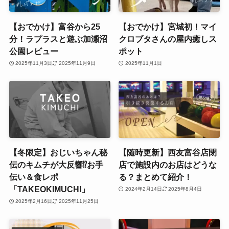
【おでかけ】富谷から25
【おでかけ】宮城初！マイ
分！ラプラスと遊ぶ加瀬沼
クロブタさんの屋内癒しス
公園レビュー
ポット
2025年11月3日
2025年11月9日
2025年11月1日
【冬限定】おじいちゃん秘
【随時更新】西友富谷店閉
伝のキムチが大反響⁉お手
店で施設内のお店はどうな
伝い＆食レポ
る？まとめて紹介！
「TAKEOKIMUCHI」
2024年2月14日
2025年8月4日
2025年2月16日
2025年11月25日