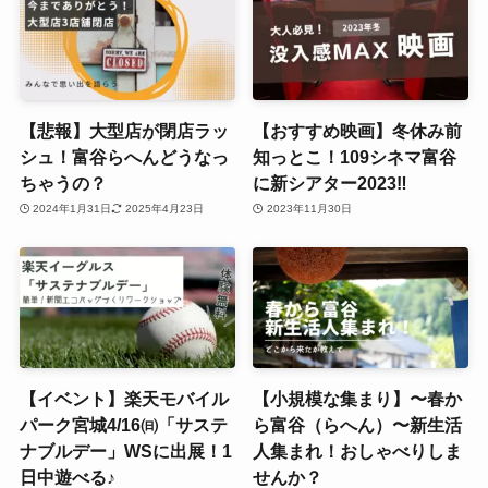
【悲報】大型店が閉店ラッ
【おすすめ映画】冬休み前
シュ！富谷らへんどうなっ
知っとこ！109シネマ富谷
ちゃうの？
に新シアター2023‼
2024年1月31日
2025年4月23日
2023年11月30日
【イベント】楽天モバイル
【小規模な集まり】〜春か
パーク宮城4/16㈰「サステ
ら富谷（らへん）〜新生活
ナブルデー」WSに出展！1
人集まれ！おしゃべりしま
日中遊べる♪
せんか？