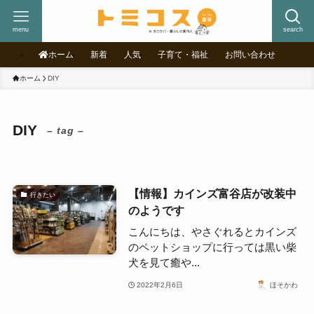
menu
search
ホーム
新着
人気
子育て・福祉
お問い合わせ
ホーム
DIY
DIY
– tag –
【情報】カインズ富谷店が改装中
行きたい
のようです
こんにちは、やさぐれるとカインズ
のペットショップに行っては黒い柴
犬を見て癒や...
2022年2月6日
ほそかわ