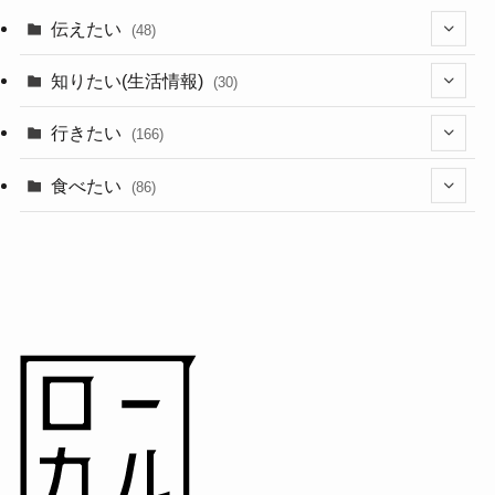
伝えたい
(48)
(44)
知りたい(生活情報)
(30)
(1)
(10)
行きたい
(166)
(11)
(18)
食べたい
(86)
(7)
(15)
(8)
(14)
(5)
(3)
(3)
(1)