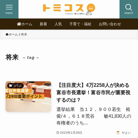
menu
search
ホーム
新着
人気
子育て・福祉
お問い合わせ
ホーム
将来
将来
– tag –
【注目度大】4万2258人が決める
コラム
富谷市長選挙！富谷市民が重要視
するのは？
選挙結果 当１２，９００若生 裕
俊/４，６１８荒谷 敏41,830人の
有権者のうち...
2023年1月29日
やよい