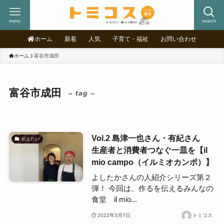
menu
search
ホーム
新着
人気
子育て・福祉
お問い合わせ
ホーム
富谷市成田
富谷市成田
– tag –
Vol.2 島津一也さん・有紀さん
伝えたい
生産者と消費者つなぐ一皿を【il
mio campo（イルミオカンポ）】
よしたかさんの人紹介シリーズ第２
弾！ 今回は、作るを伝えるみんなの
食堂 il mio...
2022年3月7日
トミコス