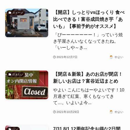
【開店】しっとりvsほっくり 食べ
スイーツ
比べできる！富谷成田焼き芋「あ
いも」【事前予約がオススメ】
「ぴーーーーーーー！」っていう焼
き芋屋さんいなくなってきたね。
「いーしや～き...
2021年12月7日
やよい
【閉店＆新装】あのお店が閉店！
行きたい
新しいお店は？富谷近辺まとめ
やよい こんにちはーやよいです！10
月過ぎて紅葉、寒くもなってき
て…。いよいよ今...
2021年10月29日
やよい
7/31.8/1 12周年記念お得な2日間
パン