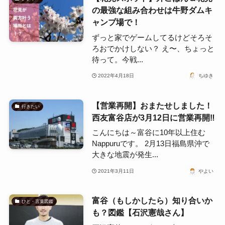
の最強な組み合わせは牛野ダムキ
ャンプ場で！
ずっと家でゲームしてるけどそろそ
ろおでかけしない？ え〜、ちょっと
待って。今戦...
2022年4月18日
ちゆき
【営業再開】おまたせしました！
行きたい
西友富谷店が3月12日に営業再開‼
こんにちは～富谷に10年以上住む
Nappuruです。 2月13日福島県沖で
大きな地震が発生...
2021年3月11日
やよい
富谷（もしかしたら）知り合いか
ひと・言葉図鑑
も？図鑑【石沢憲哉さん】