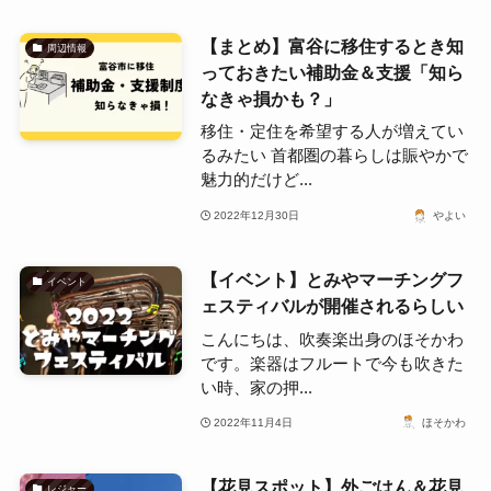
【まとめ】富谷に移住するとき知
周辺情報
っておきたい補助金＆支援「知ら
なきゃ損かも？」
移住・定住を希望する人が増えてい
るみたい 首都圏の暮らしは賑やかで
魅力的だけど...
2022年12月30日
やよい
【イベント】とみやマーチングフ
イベント
ェスティバルが開催されるらしい
こんにちは、吹奏楽出身のほそかわ
です。楽器はフルートで今も吹きた
い時、家の押...
2022年11月4日
ほそかわ
【花見スポット】外ごはん＆花見
レジャー