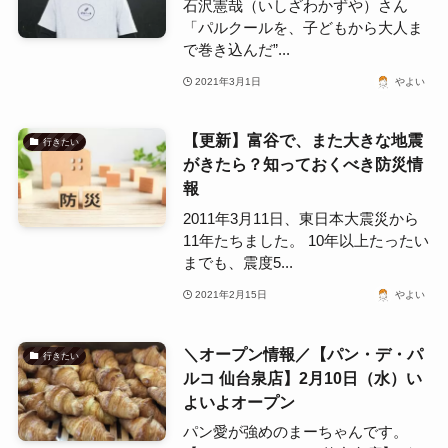
石沢憲哉（いしざわかずや）さん
「パルクールを、子どもから大人ま
で巻き込んだ”...
2021年3月1日
やよい
【更新】富谷で、また大きな地震
行きたい
がきたら？知っておくべき防災情
報
2011年3月11日、東日本大震災から
11年たちました。 10年以上たったい
までも、震度5...
2021年2月15日
やよい
＼オープン情報／【パン・デ・パ
行きたい
ルコ 仙台泉店】2月10日（水）い
よいよオープン
パン愛が強めのまーちゃんです。