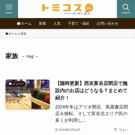
menu
search
ホーム
新着
人気
子育て・福祉
お問い合わせ
ホーム
家族
家族
– tag –
【随時更新】西友富谷店閉店で施
レジャー
設内のお店はどうなる？まとめて
紹介！
2024年冬はアリオ閉店、蔦屋書店閉
店＆移転、そして富谷北エリア民の
多くが利用し...
2024年2月14日
やよい