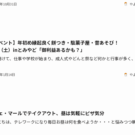
2年10月31日
や
ベント】年初め縁起良く餅つき・駄菓子屋・昔あそび！
15（土）inとみやど「御利益あるかも？」
明けて、仕事や学校が始まり、成人式やどんと祭など何かと行事が多く
2年1月14日
や
ェ・マールでテイクアウト、昼は気軽にピザ気分
にちは、テレワークになり毎日お昼は何を食べようか・・・と悩みつつ