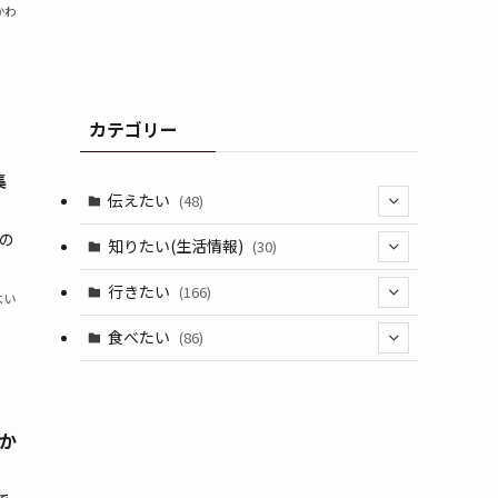
かわ
カテゴリー
集
伝えたい
(48)
の
(44)
知りたい(生活情報)
(30)
(1)
(10)
行きたい
(166)
よい
(11)
(18)
食べたい
(86)
(7)
(15)
(8)
(14)
(5)
か
(3)