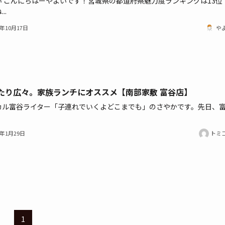
い こんにちはーやよいです！宮城県の都道府県魅力度ランキングは13位
..
1年10月17日
や
たり広々。家族ランチにオススメ【南部家敷 富谷店】
カル富谷ライター「子連れでいくよどこまでも」のさやかです。先日、
1年1月29日
トミ
1