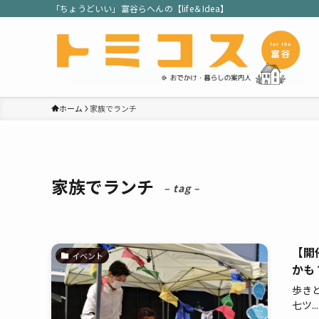
「ちょうどいい」富谷らへんの【life＆Idea】
ホーム
家族でランチ
家族でランチ
– tag –
【開
イベント
かも？
歩き
七ツ...