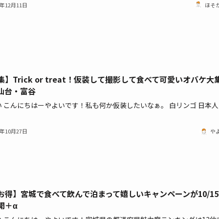
1年12月11日
ほそ
集】Trick or treat！仮装して撮影して食べて可愛いオバケ大
n仙台・富谷
い こんにちはーやよいです！私も何か仮装したいなぁ。 白リンゴ 日本人
1年10月27日
や
お得】宮城で食べて飲んで泊まって嬉しいキャンペーンが10/15
開＋α