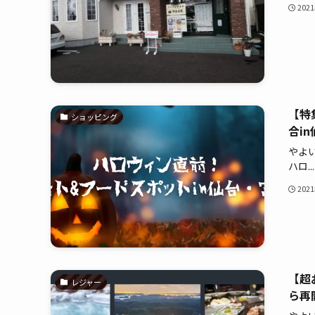
202
【特
ショッピング
合i
やよ
ハロ...
202
【超
レジャー
ら再