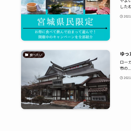
やよ
したね.
202
ゆっ
食べたい
ロー
市の...
202