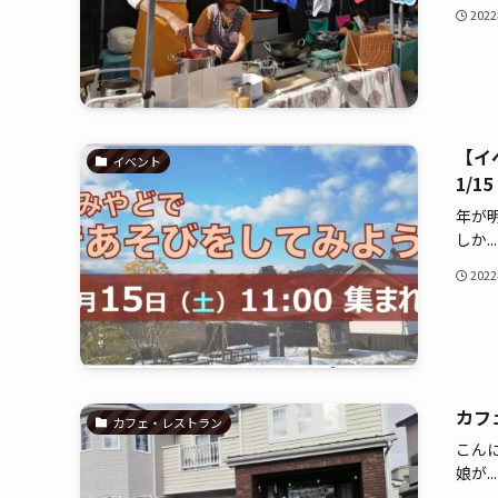
202
【イ
イベント
1/
年が
しか...
202
カフ
カフェ・レストラン
こん
娘が...