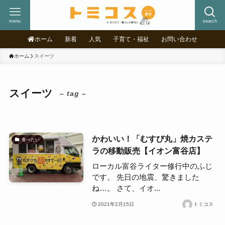
menu
search
ホーム
新着
人気
子育て・福祉
お問い合わせ
ホーム
スイーツ
スイーツ
– tag –
かわいい！「むすび丸」焼カステ
食べたい
ラの移動販売【イオン富谷店】
ローカル富谷ライター修行中のふじ
です。 先日の地震、驚きました
ね…。 さて、イオ...
2021年2月15日
トミコス