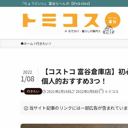
「ちょうどいい」富谷らへんの【life＆Idea】
ホーム
行きたい
【コストコ 富谷倉庫店】
2022
1/08
個人的おすすめ3つ！
行きたい
2021年1月16日
2022年1月8日
トミコス
当サイト記事のリンクには一部広告が含まれていま