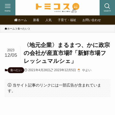
menu
search
ホーム
新着
人気
子育て・福祉
お問い合わせ
ホーム
食べたい
〈地元企業〉まるまつ、かに政宗
2023
の会社が産直市場⁉「新鮮市場フ
12/05
レッシュマルシェ」
2021年4月28日
2023年12月5日
やよい
食べたい
当サイト記事のリンクには一部広告が含まれていま
す。