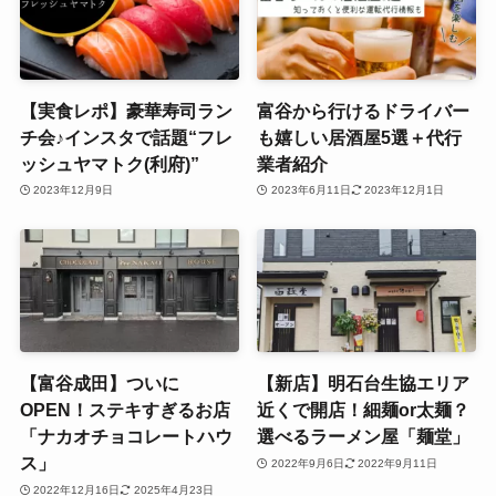
【実食レポ】豪華寿司ラン
富谷から行けるドライバー
チ会♪インスタで話題“フレ
も嬉しい居酒屋5選＋代行
ッシュヤマトク(利府)”
業者紹介
2023年12月9日
2023年6月11日
2023年12月1日
【富谷成田】ついに
【新店】明石台生協エリア
OPEN！ステキすぎるお店
近くで開店！細麺or太麺？
「ナカオチョコレートハウ
選べるラーメン屋「麺堂」
ス」
2022年9月6日
2022年9月11日
2022年12月16日
2025年4月23日