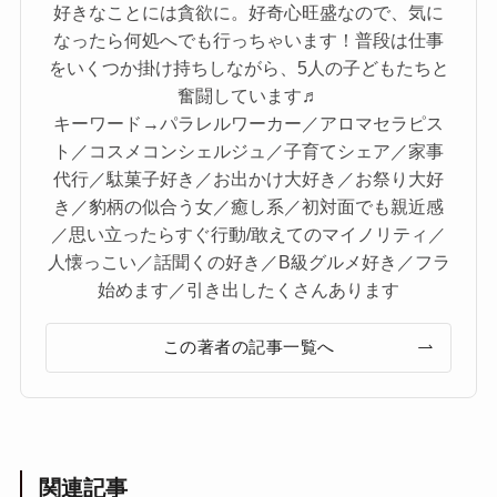
好きなことには貪欲に。好奇心旺盛なので、気に
なったら何処へでも行っちゃいます！普段は仕事
をいくつか掛け持ちしながら、5人の子どもたちと
奮闘しています♬
キーワード→パラレルワーカー／アロマセラピス
ト／コスメコンシェルジュ／子育てシェア／家事
代行／駄菓子好き／お出かけ大好き／お祭り大好
き／豹柄の似合う女／癒し系／初対面でも親近感
／思い立ったらすぐ行動/敢えてのマイノリティ／
人懐っこい／話聞くの好き／B級グルメ好き／フラ
始めます／引き出したくさんあります
この著者の記事一覧へ
関連記事