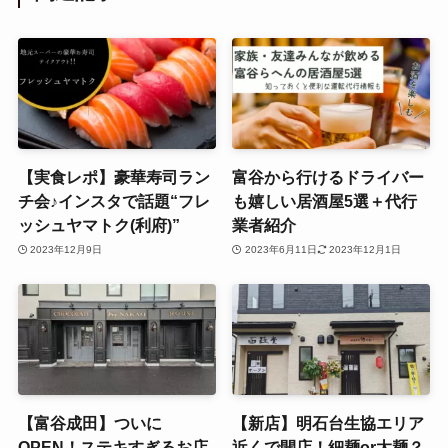
【実食レポ】豪華寿司ラン
富谷から行けるドライバー
チ会♪インスタで話題“フレ
も嬉しい居酒屋5選＋代行
ッシュヤマトク(利府)”
業者紹介
2023年12月9日
2023年6月11日
2023年12月1日
【富谷成田】ついに
【新店】明石台生協エリア
OPEN！ステキすぎるお店
近くで開店！細麺or太麺？