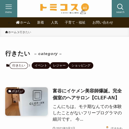
menu
search
ホーム
新着
人気
子育て・福祉
お問い合わせ
ホーム
行きたい
行きたい
– category –
行きたい
イベント
レジャー
ショッピング
富谷にイケメン美容師爆誕。完全
行きたい
個室のヘアサロン【CLEF-AN】
こんにちは。モテ期なんてのを体験
したことがないフリープログラマの
細川です。 今...
2021年3月1日
ほそかわ