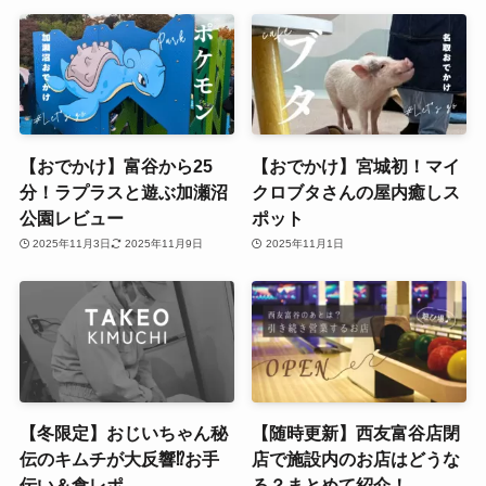
【おでかけ】富谷から25
【おでかけ】宮城初！マイ
分！ラプラスと遊ぶ加瀬沼
クロブタさんの屋内癒しス
公園レビュー
ポット
2025年11月3日
2025年11月9日
2025年11月1日
【冬限定】おじいちゃん秘
【随時更新】西友富谷店閉
伝のキムチが大反響⁉お手
店で施設内のお店はどうな
伝い＆食レポ
る？まとめて紹介！