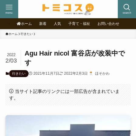
menu
search
ホーム
新着
人気
子育て・福祉
お問い合わせ
ホーム
行きたい
Agu Hair nicol 富谷店が改装中で
2022
2/03
す
2021年11月7日
2022年2月3日
ほそかわ
行きたい
当サイト記事のリンクには一部広告が含まれていま
す。