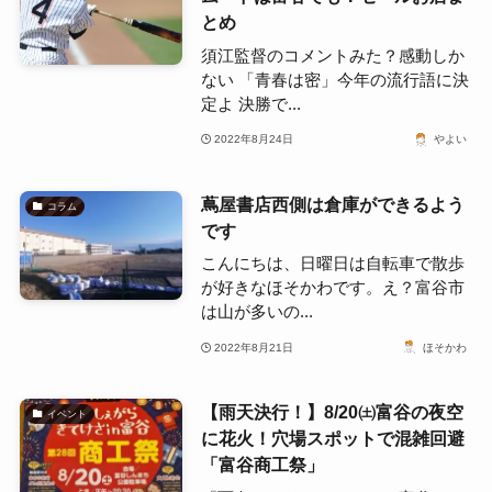
とめ
須江監督のコメントみた？感動しか
ない 「青春は密」今年の流行語に決
定よ 決勝で...
2022年8月24日
やよい
蔦屋書店西側は倉庫ができるよう
コラム
です
こんにちは、日曜日は自転車で散歩
が好きなほそかわです。え？富谷市
は山が多いの...
2022年8月21日
ほそかわ
【雨天決行！】8/20㈯富谷の夜空
イベント
に花火！穴場スポットで混雑回避
「富谷商工祭」