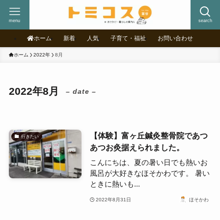
menu
search
ホーム
新着
人気
子育て・福祉
お問い合わせ
ホーム
2022年
8月
2022年8月
– date –
【体験】富ヶ丘鍼灸整骨院であつ
行きたい
あつお灸据えられました。
こんにちは、夏の暑い日でも熱いお
風呂が大好きなほそかわです。 暑い
ときに熱いも...
2022年8月31日
ほそかわ