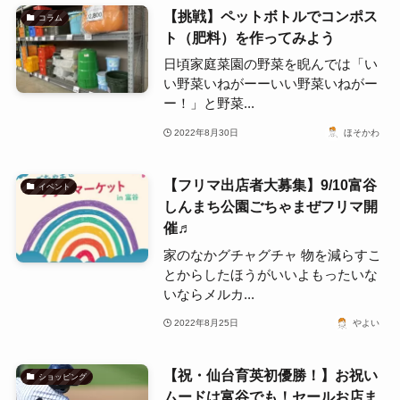
【挑戦】ペットボトルでコンポス
コラム
ト（肥料）を作ってみよう
日頃家庭菜園の野菜を睨んでは「い
い野菜いねがーーいい野菜いねがー
ー！」と野菜...
2022年8月30日
ほそかわ
【フリマ出店者大募集】9/10富谷
イベント
しんまち公園ごちゃまぜフリマ開
催♬
家のなかグチャグチャ 物を減らすこ
とからしたほうがいいよもったいな
いならメルカ...
2022年8月25日
やよい
【祝・仙台育英初優勝！】お祝い
ショッピング
ムードは富谷でも！セールお店ま