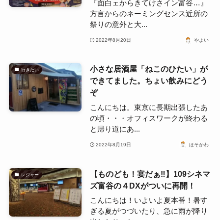
『面白ェからきてけさイン富谷…』
方言からのネーミングセンス近所の
祭りの意外と大...
2022年8月20日
やよい
小さな居酒屋「ねこのひたい」が
行きたい
できてました。ちょい飲みにどう
ぞ
こんにちは。東京に長期出張したあ
の頃・・・オフィスワークが終わる
と帰り道にあ...
2022年8月19日
ほそかわ
【ものども！宴だぁ‼】109シネマ
レジャー
ズ富谷の４DXがついに再開！
こんにちは！いよいよ夏本番！暑す
ぎる夏がつづいたり、急に雨が降り