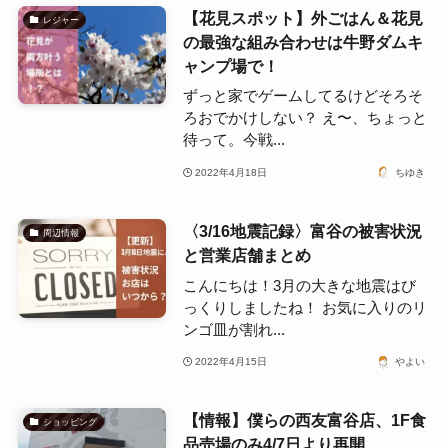
【花見スポット】外ごはん＆花見
レジャー
の最強な組み合わせは牛野ダムキ
ャンプ場で！
ずっと家でゲームしてるけどそろそ
ろおでかけしない？ え〜、ちょっと
待って。今戦...
2022年4月18日
ちゆき
〈3/16地震記録〉富谷の被害状況
周辺情報
と営業店舗まとめ
こんにちは！3月の大きな地震はび
っくりしましたね！ お気に入りのリ
ンゴ皿が割れ...
2022年4月15日
やよい
【情報】僕らの西友富谷店、1F食
ショッピング
品売場のみ4/7日より再開