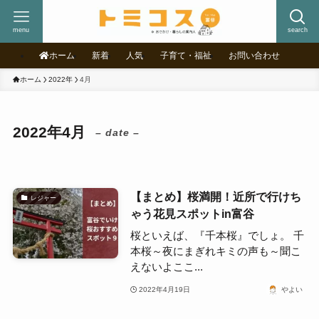
menu
search
ホーム
新着
人気
子育て・福祉
お問い合わせ
ホーム
2022年
4月
2022年4月
– date –
【まとめ】桜満開！近所で行けち
レジャー
ゃう花見スポットin富谷
桜といえば、『千本桜』でしょ。 千
本桜～夜にまぎれキミの声も～聞こ
えないよここ...
2022年4月19日
やよい