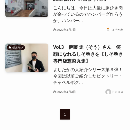
こんにちは、今日は大量に豚ひき肉
が余っているのでハンバーグ作ろう
か、ハンバー...
2022年4月7日
ほそかわ
Vol.3 伊藤 走（そう）さん 笑
伝えたい
顔になれるしそ巻きを【しそ巻き
専門店惣菜丸走】
よしたかの人紹介シリーズ第３弾！
今回は以前ご紹介したビクトリー・
チャペルボク...
2022年4月3日
トミコス
1