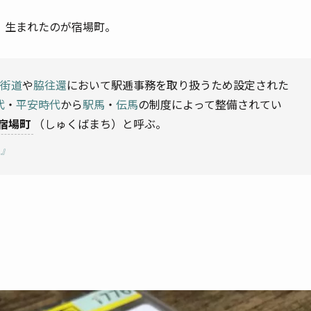
、生まれたのが宿場町。
街道
や
脇往還
において駅逓事務を取り扱うため設定された
代
・
平安時代
から
駅馬
・
伝馬
の制度によって整備されてい
宿場町
（しゅくばまち）と呼ぶ。
）』