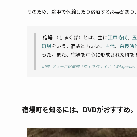
そのため、途中で休憩したり宿泊する必要があり
宿場
（しゅくば）とは、主に
江戸時代
、
五
町場
をいう。宿駅ともいい、
古代
、
奈良時
った。また、宿場を中心に形成された町を
出典: フリー百科事典『ウィキペディア（Wikipedia
宿場町を
知るには、
DVDがおすすめ。