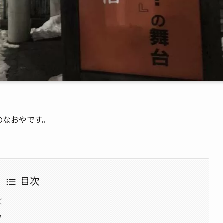
のなおやです。
目次
て
？