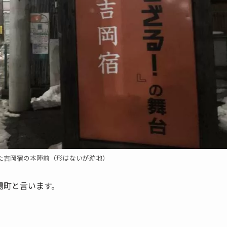
た吉岡宿の本陣前（形はないが跡地）
場町と言います。
。