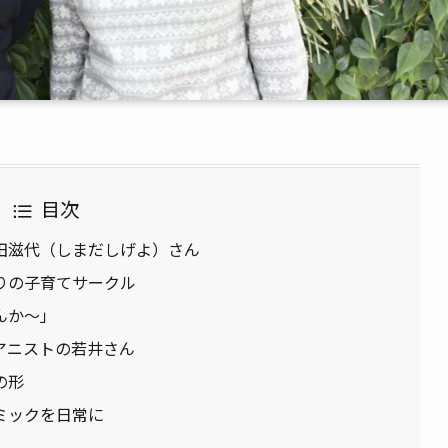
目次
田滋代（しまだしげよ）さん
りの子育てサークル
んか～」
アニストの若井さん
の形
ミックを日常に