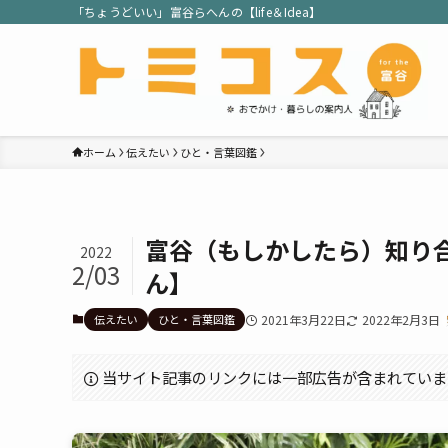
「ちょうどいい」富谷らへんの【life＆Idea】
ホーム
伝えたい
ひと・言葉図鑑
富谷（もしかしたら）知り
2022
2/03
ん】
伝えたい
ひと・言葉図鑑
2021年3月22日
2022年2月3日
当サイト記事のリンクには一部広告が含まれていま