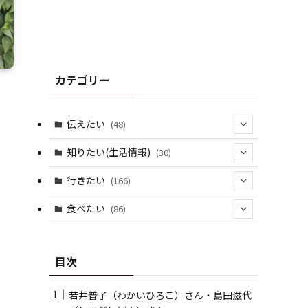
カテゴリー
伝えたい
(48)
(44)
知りたい(生活情報)
(30)
(1)
(10)
行きたい
(166)
(11)
(18)
食べたい
(86)
(7)
(15)
(8)
目次
(14)
(5)
(3)
若井普子（わかいひろこ）さん・島田滋代