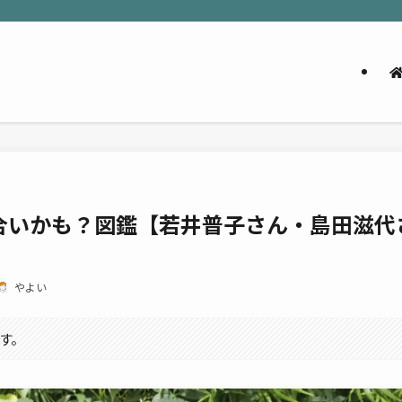
合いかも？図鑑【若井普子さん・島田滋代
やよい
す。