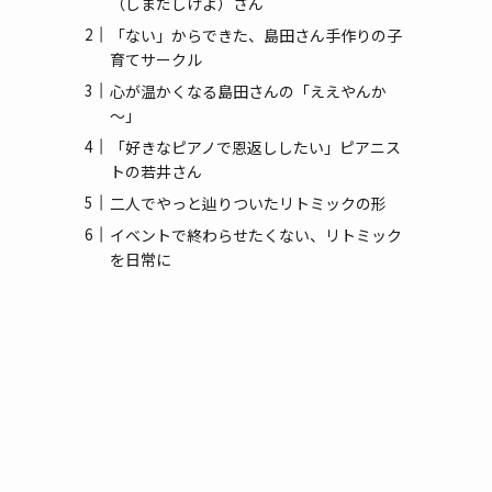
（しまだしげよ）さん
(3)
「ない」からできた、島田さん手作りの子
(1)
育てサークル
心が温かくなる島田さんの「ええやんか
～」
「好きなピアノで恩返ししたい」ピアニス
トの若井さん
二人でやっと辿りついたリトミックの形
イベントで終わらせたくない、リトミック
を日常に