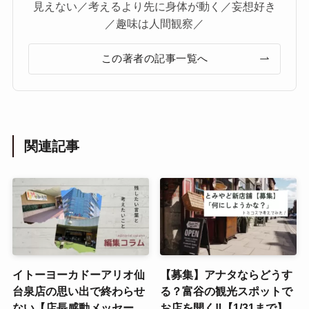
見えない／考えるより先に身体が動く／妄想好き
／趣味は人間観察／
この著者の記事一覧へ
関連記事
イトーヨーカドーアリオ仙
【募集】アナタならどうす
台泉店の思い出で終わらせ
る？富谷の観光スポットで
ない【店長感動メッセー
お店を開く‼【1/31まで】