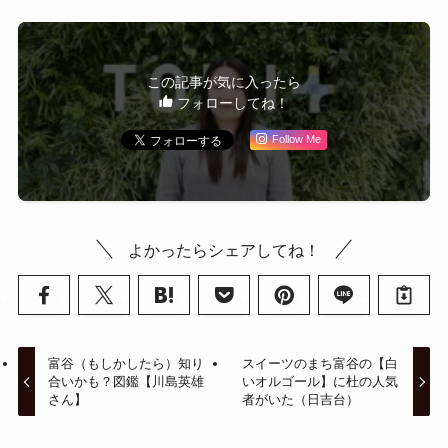
この記事が気に入ったら
フォローしてね！
Follow Me
よかったらシェアしてね！
富谷（もしかしたら）知り
スイーツのまち富谷の【白
合いかも？図鑑【川島英雄
いオルゴール】に杜の人気
さん】
者がいた（日吉台）