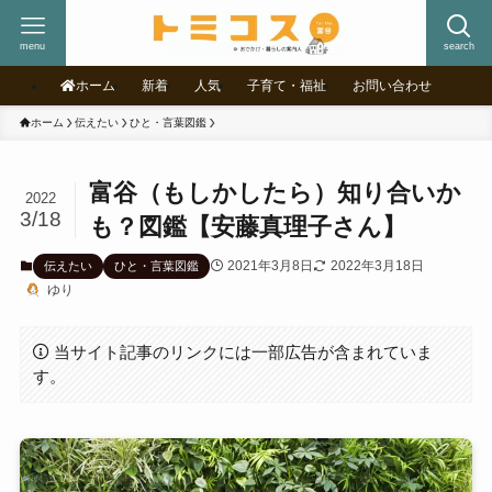
menu
search
ホーム
新着
人気
子育て・福祉
お問い合わせ
ホーム
伝えたい
ひと・言葉図鑑
富谷（もしかしたら）知り合いか
2022
3/18
も？図鑑【安藤真理子さん】
2021年3月8日
2022年3月18日
伝えたい
ひと・言葉図鑑
ゆり
当サイト記事のリンクには一部広告が含まれていま
す。