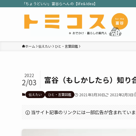
「ちょうどいい」富谷らへんの【life＆Idea】
ホーム
伝えたい
ひと・言葉図鑑
2022
富谷（もしかしたら）知り
2/03
伝えたい
ひと・言葉図鑑
2021年3月30日
2022年2月3日
当サイト記事のリンクには一部広告が含まれていま