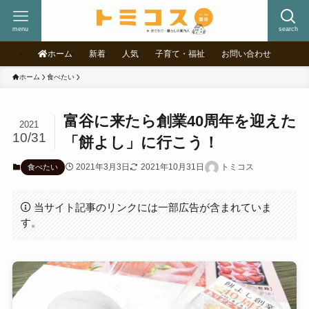
menu
search
ホーム
新着
人気
子育て・福祉
お問い合わせ
ホーム
食べたい
富谷に来たら創業40周年を迎えた
2021
10/31
「餅よし」に行こう！
2021年3月3日
2021年10月31日
トミコス
食べたい
当サイト記事のリンクには一部広告が含まれていま
す。