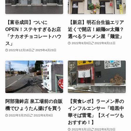
【富谷成田】ついに
【新店】明石台生協エリア
OPEN！ステキすぎるお店
近くで開店！細麺or太麺？
「ナカオチョコレートハウ
選べるラーメン屋「麺堂」
ス」
2022年9月6日
2022年9月11日
2022年12月16日
2025年4月23日
阿部蒲鉾店 泉工場前の自販
【実食レポ】ラーメン界の
機でひょうたん揚げを買う
インフルエンサー「暗黒中
華そば雷電」【スイーツも
2022年3月25日
2022年8月9日
おすすめ！】
2022年3月1日
2022年8月23日