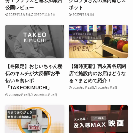
分！ラプラスと遊ぶ加瀬沼
クロブタさんの屋内癒しス
公園レビュー
ポット
2025年11月3日
2025年11月9日
2025年11月1日
【冬限定】おじいちゃん秘
【随時更新】西友富谷店閉
伝のキムチが大反響⁉お手
店で施設内のお店はどうな
伝い＆食レポ
る？まとめて紹介！
「TAKEOKIMUCHI」
2024年2月14日
2025年8月4日
2025年2月16日
2025年11月25日