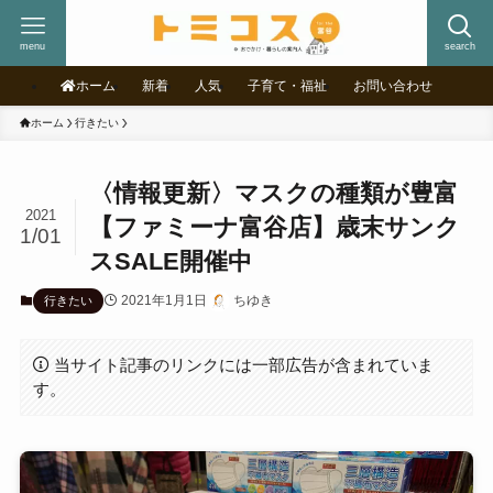
menu
search
ホーム
新着
人気
子育て・福祉
お問い合わせ
ホーム
行きたい
〈情報更新〉マスクの種類が豊富
2021
【ファミーナ富谷店】歳末サンク
1/01
スSALE開催中
2021年1月1日
ちゆき
行きたい
当サイト記事のリンクには一部広告が含まれていま
す。