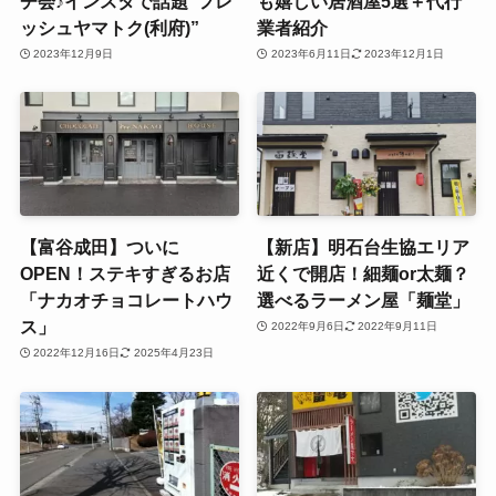
チ会♪インスタで話題“フレ
も嬉しい居酒屋5選＋代行
ッシュヤマトク(利府)”
業者紹介
2023年12月9日
2023年6月11日
2023年12月1日
【富谷成田】ついに
【新店】明石台生協エリア
OPEN！ステキすぎるお店
近くで開店！細麺or太麺？
「ナカオチョコレートハウ
選べるラーメン屋「麺堂」
ス」
2022年9月6日
2022年9月11日
2022年12月16日
2025年4月23日