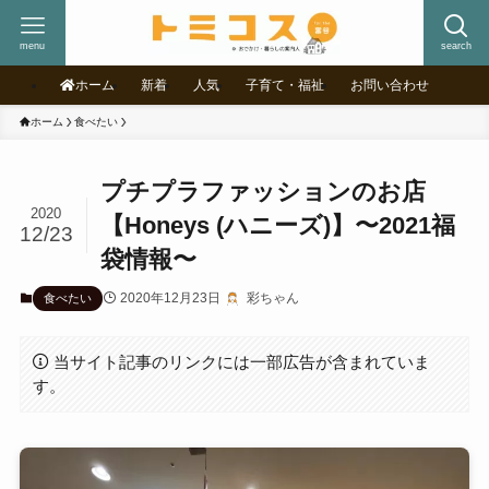
menu
search
ホーム
新着
人気
子育て・福祉
お問い合わせ
ホーム
食べたい
プチプラファッションのお店
2020
【Honeys (ハニーズ)】〜2021福
12/23
袋情報〜
2020年12月23日
彩ちゃん
食べたい
当サイト記事のリンクには一部広告が含まれていま
す。