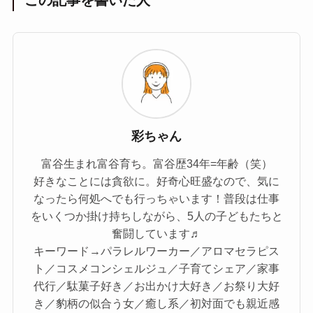
この記事を書いた人
彩ちゃん
富谷生まれ富谷育ち。富谷歴34年=年齢（笑）
好きなことには貪欲に。好奇心旺盛なので、気に
なったら何処へでも行っちゃいます！普段は仕事
をいくつか掛け持ちしながら、5人の子どもたちと
奮闘しています♬
キーワード→パラレルワーカー／アロマセラピス
ト／コスメコンシェルジュ／子育てシェア／家事
代行／駄菓子好き／お出かけ大好き／お祭り大好
き／豹柄の似合う女／癒し系／初対面でも親近感