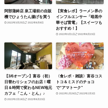
阿部蒲鉾店 泉工場前の自販
【実食レポ】ラーメン界の
機でひょうたん揚げを買う
インフルエンサー「暗黒中
華そば雷電」【スイーツも
2022年3月25日
2022年8月9日
おすすめ！】
2022年3月1日
2022年8月23日
【3/6オープン】富谷（初）
〈食レポ・雑談〉富谷コス
日替わりシェフのお店！曜
トコ＆ミスドのチョコ
日＆時間で変わるNEW地元
で“アマトーク”
カフェ「こん・とん」♪
2022年1月29日
2022年2月3日
2022年2月19日
2022年8月23日