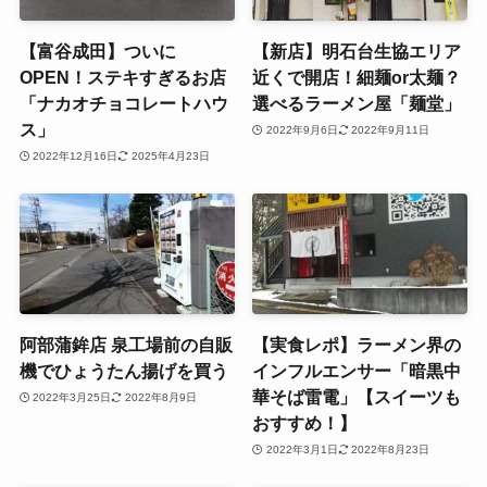
【富谷成田】ついに
【新店】明石台生協エリア
OPEN！ステキすぎるお店
近くで開店！細麺or太麺？
「ナカオチョコレートハウ
選べるラーメン屋「麺堂」
ス」
2022年9月6日
2022年9月11日
2022年12月16日
2025年4月23日
阿部蒲鉾店 泉工場前の自販
【実食レポ】ラーメン界の
機でひょうたん揚げを買う
インフルエンサー「暗黒中
華そば雷電」【スイーツも
2022年3月25日
2022年8月9日
おすすめ！】
2022年3月1日
2022年8月23日