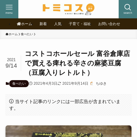
menu
search
ホーム
新着
人気
子育て・福祉
お問い合わせ
ホーム
食べたい
コストコホールセール 富谷倉庫店
2021
で買える痺れる辛さの麻婆豆腐
9/14
（豆腐入りレトルト）
2021年4月3日
2021年9月14日
ちゆき
食べたい
当サイト記事のリンクには一部広告が含まれていま
す。