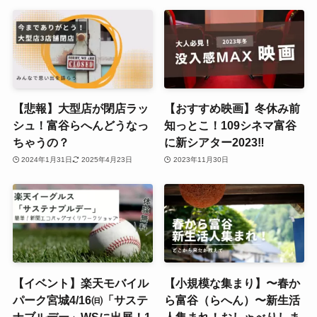
【悲報】大型店が閉店ラッ
【おすすめ映画】冬休み前
シュ！富谷らへんどうなっ
知っとこ！109シネマ富谷
ちゃうの？
に新シアター2023‼
2024年1月31日
2025年4月23日
2023年11月30日
【イベント】楽天モバイル
【小規模な集まり】〜春か
パーク宮城4/16㈰「サステ
ら富谷（らへん）〜新生活
ナブルデー」WSに出展！1
人集まれ！おしゃべりしま