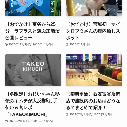
【おでかけ】富谷から25
【おでかけ】宮城初！マイ
分！ラプラスと遊ぶ加瀬沼
クロブタさんの屋内癒しス
公園レビュー
ポット
2025年11月3日
2025年11月9日
2025年11月1日
【冬限定】おじいちゃん秘
【随時更新】西友富谷店閉
伝のキムチが大反響⁉お手
店で施設内のお店はどうな
伝い＆食レポ
る？まとめて紹介！
「TAKEOKIMUCHI」
2024年2月14日
2025年8月4日
2025年2月16日
2025年11月25日