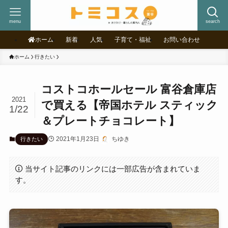
menu
search
ホーム
新着
人気
子育て・福祉
お問い合わせ
ホーム
行きたい
コストコホールセール 富谷倉庫店
2021
で買える【帝国ホテル スティック
1/22
＆プレートチョコレート】
2021年1月23日
ちゆき
行きたい
当サイト記事のリンクには一部広告が含まれていま
す。