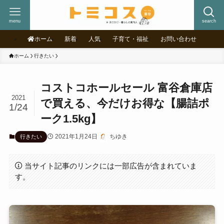
menu
search
ホーム
新着
人気
子育て・福祉
お問い合わせ
ホーム
行きたい
コストコホールセール 富谷倉庫店
2021
で買える、今だけお得な【腸詰ポ
1/24
ーク1.5kg】
2021年1月24日
ちゆき
行きたい
当サイト記事のリンクには一部広告が含まれていま
す。