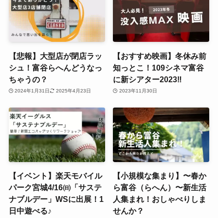
【悲報】大型店が閉店ラッ
【おすすめ映画】冬休み前
シュ！富谷らへんどうなっ
知っとこ！109シネマ富谷
ちゃうの？
に新シアター2023‼
2024年1月31日
2025年4月23日
2023年11月30日
【イベント】楽天モバイル
【小規模な集まり】〜春か
パーク宮城4/16㈰「サステ
ら富谷（らへん）〜新生活
ナブルデー」WSに出展！1
人集まれ！おしゃべりしま
日中遊べる♪
せんか？