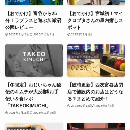
【おでかけ】富谷から25
【おでかけ】宮城初！マイ
分！ラプラスと遊ぶ加瀬沼
クロブタさんの屋内癒しス
公園レビュー
ポット
2025年11月3日
2025年11月9日
2025年11月1日
【冬限定】おじいちゃん秘
【随時更新】西友富谷店閉
伝のキムチが大反響⁉お手
店で施設内のお店はどうな
伝い＆食レポ
る？まとめて紹介！
「TAKEOKIMUCHI」
2024年2月14日
2025年8月4日
2025年2月16日
2025年11月25日