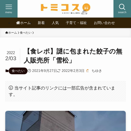
menu
search
ホーム
新着
人気
子育て・福祉
お問い合わせ
ホーム
食べたい
【食レポ】謎に包まれた餃子の無
2022
2/03
人販売所「雪松」
2021年9月27日
2022年2月3日
ちゆき
食べたい
当サイト記事のリンクには一部広告が含まれていま
す。