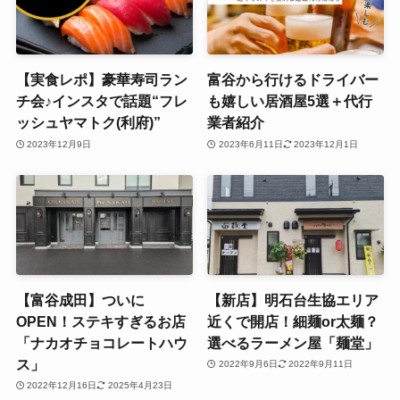
【実食レポ】豪華寿司ラン
富谷から行けるドライバー
チ会♪インスタで話題“フレ
も嬉しい居酒屋5選＋代行
ッシュヤマトク(利府)”
業者紹介
2023年12月9日
2023年6月11日
2023年12月1日
【富谷成田】ついに
【新店】明石台生協エリア
OPEN！ステキすぎるお店
近くで開店！細麺or太麺？
「ナカオチョコレートハウ
選べるラーメン屋「麺堂」
ス」
2022年9月6日
2022年9月11日
2022年12月16日
2025年4月23日