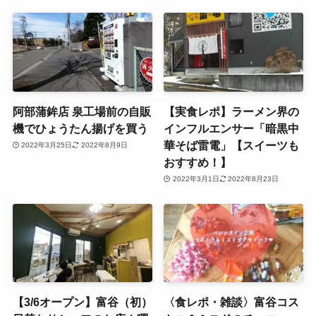
阿部蒲鉾店 泉工場前の自販
【実食レポ】ラーメン界の
機でひょうたん揚げを買う
インフルエンサー「暗黒中
華そば雷電」【スイーツも
2022年3月25日
2022年8月9日
おすすめ！】
2022年3月1日
2022年8月23日
【3/6オープン】富谷（初）
〈食レポ・雑談〉富谷コス