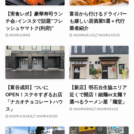
【実食レポ】豪華寿司ラン
富谷から行けるドライバー
チ会♪インスタで話題“フレ
も嬉しい居酒屋5選＋代行
ッシュヤマトク(利府)”
業者紹介
2023年12月9日
2023年6月11日
2023年12月1日
【富谷成田】ついに
【新店】明石台生協エリア
OPEN！ステキすぎるお店
近くで開店！細麺or太麺？
「ナカオチョコレートハウ
選べるラーメン屋「麺堂」
ス」
2022年9月6日
2022年9月11日
2022年12月16日
2025年4月23日