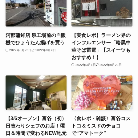
阿部蒲鉾店 泉工場前の自販
【実食レポ】ラーメン界の
機でひょうたん揚げを買う
インフルエンサー「暗黒中
華そば雷電」【スイーツも
2022年3月25日
2022年8月9日
おすすめ！】
2022年3月1日
2022年8月23日
【3/6オープン】富谷（初）
〈食レポ・雑談〉富谷コス
日替わりシェフのお店！曜
トコ＆ミスドのチョコ
日＆時間で変わるNEW地元
で“アマトーク”