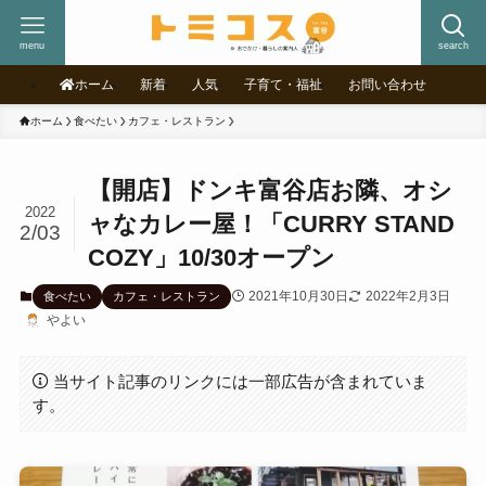
menu
search
ホーム
新着
人気
子育て・福祉
お問い合わせ
ホーム
食べたい
カフェ・レストラン
【開店】ドンキ富谷店お隣、オシ
2022
ャなカレー屋！「CURRY STAND
2/03
COZY」10/30オープン
2021年10月30日
2022年2月3日
食べたい
カフェ・レストラン
やよい
当サイト記事のリンクには一部広告が含まれていま
す。