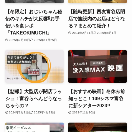
【冬限定】おじいちゃん秘
【随時更新】西友富谷店閉
伝のキムチが大反響⁉お手
店で施設内のお店はどうな
伝い＆食レポ
る？まとめて紹介！
「TAKEOKIMUCHI」
2024年2月14日
2025年8月4日
2025年2月16日
2025年11月25日
【悲報】大型店が閉店ラッ
【おすすめ映画】冬休み前
シュ！富谷らへんどうなっ
知っとこ！109シネマ富谷
ちゃうの？
に新シアター2023‼
2024年1月31日
2025年4月23日
2023年11月30日